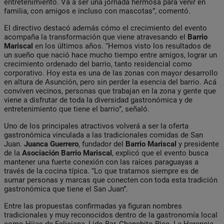
entretenimiento. Va a ser una jornada hermosa para venir en
familia, con amigos e incluso con mascotas”, comentó.
El directivo destacó además cómo el crecimiento del evento
acompaña la transformación que viene atravesando el
Barrio
Mariscal
en los últimos años. “Hemos visto los resultados de
un sueño que nació hace mucho tiempo entre amigos, lograr un
crecimiento ordenado del barrio, tanto residencial como
corporativo. Hoy esta es una de las zonas con mayor desarrollo
en altura de Asunción, pero sin perder la esencia del barrio. Acá
conviven vecinos, personas que trabajan en la zona y gente que
viene a disfrutar de toda la diversidad gastronómica y de
entretenimiento que tiene el barrio”, señaló.
Uno de los principales atractivos volverá a ser la oferta
gastronómica vinculada a las tradicionales comidas de San
Juan.
Juanca
Guerrero
, fundador del
Barrio
Mariscal
y presidente
de la
Asociación
Barrio Mariscal
, explicó que el evento busca
mantener una fuerte conexión con las raíces paraguayas a
través de la cocina típica. “Lo que tratamos siempre es de
sumar personas y marcas que conecten con toda esta tradición
gastronómica que tiene el San Juan”.
Entre las propuestas confirmadas ya figuran nombres
tradicionales y muy reconocidos dentro de la gastronomía local
como Hijas de Feliciana, Lido Bar, Chanchito Rico, La Herencia