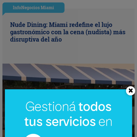
InfoNegocios Miami
Nude Dining: Miami redefine el lujo
gastronómico con la cena (nudista) más
disruptiva del año