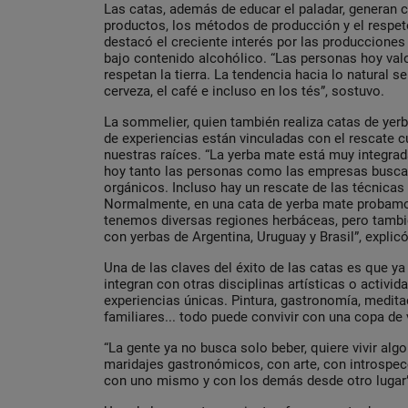
Las catas, además de educar el paladar, generan c
productos, los métodos de producción y el respe
destacó el creciente interés por las producciones
bajo contenido alcohólico. “Las personas hoy va
respetan la tierra. La tendencia hacia lo natural se
cerveza, el café e incluso en los tés”, sostuvo.
La sommelier, quien también realiza catas de yer
de experiencias están vinculadas con el rescate cu
nuestras raíces. “La yerba mate está muy integrada
hoy tanto las personas como las empresas busca
orgánicos. Incluso hay un rescate de las técnicas
Normalmente, en una cata de yerba mate probamo
tenemos diversas regiones herbáceas, pero tambi
con yerbas de Argentina, Uruguay y Brasil”, explicó
Una de las claves del éxito de las catas es que ya
integran con otras disciplinas artísticas o activ
experiencias únicas. Pintura, gastronomía, medit
familiares... todo puede convivir con una copa de 
“La gente ya no busca solo beber, quiere vivir alg
maridajes gastronómicos, con arte, con introspec
con uno mismo y con los demás desde otro lugar”