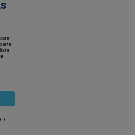
as
 para
 parte
lista
ue
e la