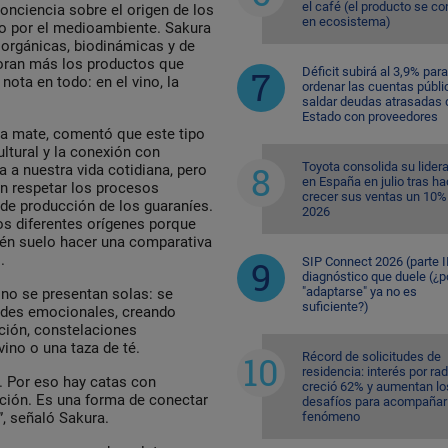
el café (el producto se co
onciencia sobre el origen de los
en ecosistema)
to por el medioambiente. Sakura
 orgánicas, biodinámicas y de
loran más los productos que
Déficit subirá al 3,9% para
 nota en todo: en el vino, la
ordenar las cuentas públi
saldar deudas atrasadas 
Estado con proveedores
ba mate, comentó que este tipo
ltural y la conexión con
Toyota consolida su lider
 a nuestra vida cotidiana, pero
en España en julio tras ha
n respetar los procesos
crecer sus ventas un 10%
 de producción de los guaraníes.
2026
s diferentes orígenes porque
én suelo hacer una comparativa
.
SIP Connect 2026 (parte II
diagnóstico que duele (¿p
"adaptarse" ya no es
 no se presentan solas: se
suficiente?)
idades emocionales, creando
ación, constelaciones
vino o una taza de té.
Récord de solicitudes de
residencia: interés por ra
o. Por eso hay catas con
creció 62% y aumentan lo
ción. Es una forma de conectar
desafíos para acompañar 
fenómeno
, señaló Sakura.