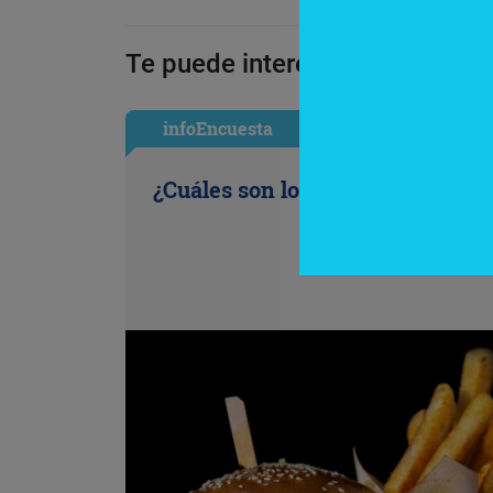
Te puede interesar:
infoEncuesta
¿Cuáles son los antojos de la ofi