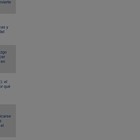
nvierte
cas y
del
azgo
cer
 en
): el
or qué
dicarse
s
el