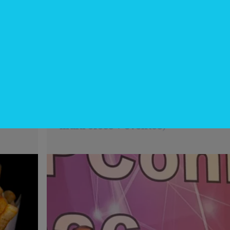
InfoNegocios Miami
cina?
SIP Connect 2026 (parte III): ¿cómo
nace el nuevo estándar de
producción? (Long video + Tik Tok 
multi cross + eventos)