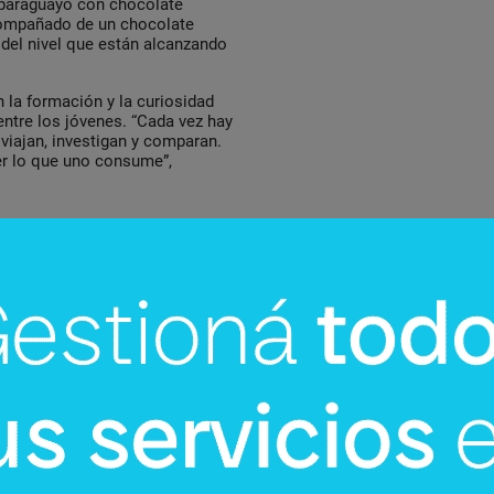
 paraguayo con chocolate
acompañado de un chocolate
del nivel que están alcanzando
 la formación y la curiosidad
ntre los jóvenes. “Cada vez hay
viajan, investigan y comparan.
er lo que uno consume”,