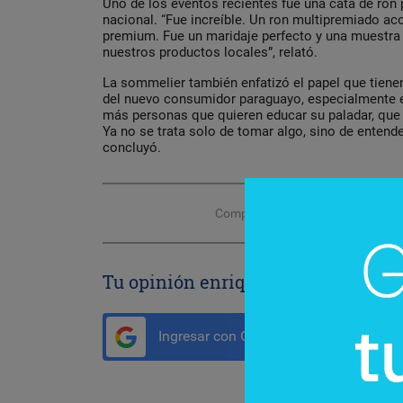
Uno de los eventos recientes fue una cata de ron
nacional. “Fue increíble. Un ron multipremiado 
premium. Fue un maridaje perfecto y una muestra 
nuestros productos locales”, relató.
La sommelier también enfatizó el papel que tienen
del nuevo consumidor paraguayo, especialmente e
más personas que quieren educar su paladar, que 
Ya no se trata solo de tomar algo, sino de entend
concluyó.
Compartir con tus amigos de
Tu opinión enriquece este artículo:
Ingresar con Google