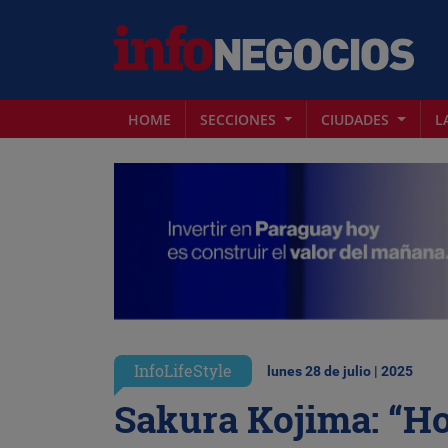
HOME
SECCIONES
CIUDADES
L
InfoLifeStyle
lunes 28 de julio | 2025
Sakura Kojima: “Ho