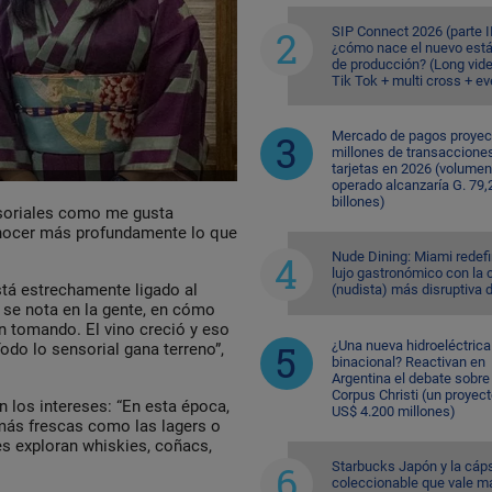
SIP Connect 2026 (parte II
¿cómo nace el nuevo est
de producción? (Long vid
Tik Tok + multi cross + e
Mercado de pagos proyec
millones de transaccione
tarjetas en 2026 (volumen
operado alcanzaría G. 79,
billones)
nsoriales como me gusta
onocer más profundamente lo que
Nude Dining: Miami redefi
lujo gastronómico con la 
stá estrechamente ligado al
(nudista) más disruptiva 
o se nota en la gente, en cómo
n tomando. El vino creció y eso
¿Una nueva hidroeléctrica
 Todo lo sensorial gana terreno”,
binacional? Reactivan en
Argentina el debate sobre
Corpus Christi (un proyec
n los intereses: “En esta época,
US$ 4.200 millones)
más frescas como las lagers o
es exploran whiskies, coñacs,
Starbucks Japón y la cáp
coleccionable que vale m