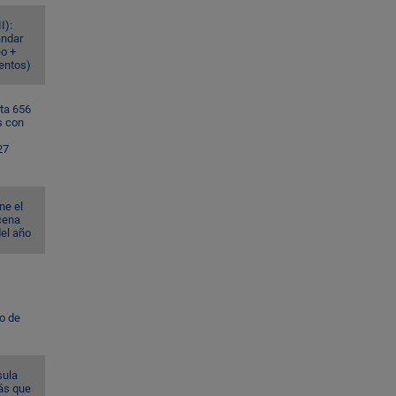
I):
ándar
eo +
ventos)
ta 656
s con
27
ne el
cena
del año
to de
sula
ás que