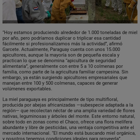
“Hoy estamos produciendo alrededor de 1.000 toneladas de miel
por año, pero podríamos duplicar o triplicar esa cantidad
fácilmente si profesionalizamos más la actividad”, afirmó
Garcete. Actualmente, Paraguay cuenta con unos 15.000
apicultores, aunque la mayoría son de pequeña escala y
practican lo que se denomina “apicultura de seguridad
alimentaria”, generalmente con entre 5 a 10 colmenas por
familia, como parte de la agricultura familiar campesina. Sin
embargo, ya están surgiendo apicultores empresariales que
manejan entre 100 y 500 colmenas, capaces de generar
volúmenes exportables.
La miel paraguaya es principalmente de tipo multifloral,
producida por abejas africanizadas —subespecie adaptada a la
región— que recolectan néctar de una amplia variedad de flores
nativas, leguminosas y árboles del monte. Este entorno natural,
sobre todo en zonas como el Chaco, ofrece una flora melífera
abundante y libre de pesticidas, una ventaja competitiva ante el
mercado internacional. “El mundo está buscando miel orgánica,
y nosotros tenemos condiciones ideales para proveerla”,