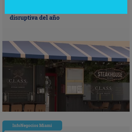
Nude Dining: Miami redefine el lujo
gastronómico con la cena (nudista) más
disruptiva del año
InfoNegocios Miami