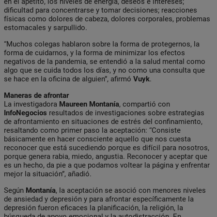
en el apetito, los niveles de energía, deseos e intereses;
dificultad para concentrarse y tomar decisiones; reacciones
físicas como dolores de cabeza, dolores corporales, problemas
estomacales y sarpullido.
“Muchos colegas hablaron sobre la forma de protegernos, la
forma de cuidarnos, y la forma de minimizar los efectos
negativos de la pandemia, se entendió a la salud mental como
algo que se cuida todos los días, y no como una consulta que
se hace en la oficina de alguien”, afirmó
Vuyk
.
Maneras de afrontar
La investigadora
Maureen Montanía
, compartió con
InfoNegocios
resultados de investigaciones sobre estrategias
de afrontamiento en situaciones de estrés del confinamiento,
resaltando como primer paso la aceptación: “Consiste
básicamente en hacer consciente aquello que nos cuesta
reconocer que está sucediendo porque es difícil para nosotros,
porque genera rabia, miedo, angustia. Reconocer y aceptar que
es un hecho, da pie a que podamos voltear la página y enfrentar
mejor la situación”, añadió.
Según
Montanía
, la aceptación se asoció con menores niveles
de ansiedad y depresión y para afrontar específicamente la
depresión fueron eficaces la planificación, la religión, la
búsqueda de apoyo emocional y la autodistracción. En