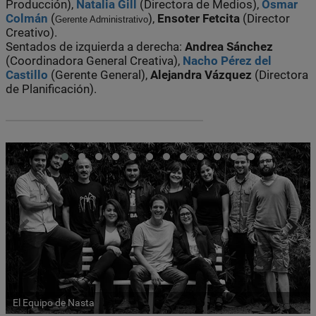
Producción),
Natalia Gill
(Directora de Medios),
Osmar
Colmán
(
),
Ensoter Fetcita
(Director
Gerente Administrativo
Creativo).
Sentados de izquierda a derecha:
Andrea Sánchez
(Coordinadora General Creativa),
Nacho Pérez del
Castillo
(Gerente General),
Alejandra Vázquez
(Directora
de Planificación).
El Equipo de Nasta