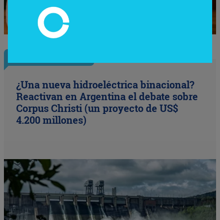
InfoConstrucción
¿Una nueva hidroeléctrica binacional?
Reactivan en Argentina el debate sobre
Corpus Christi (un proyecto de US$
4.200 millones)