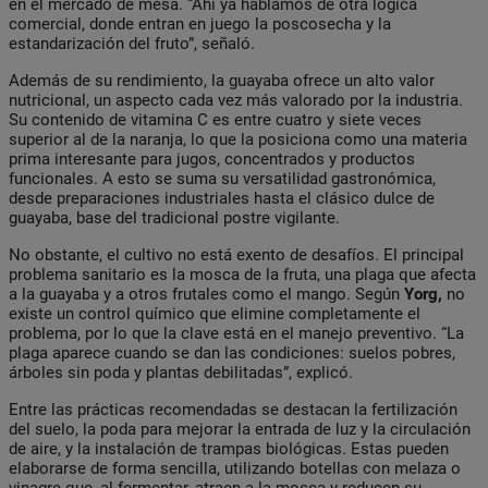
en el mercado de mesa. “Ahí ya hablamos de otra lógica
comercial, donde entran en juego la poscosecha y la
estandarización del fruto”, señaló.
Además de su rendimiento, la guayaba ofrece un alto valor
nutricional, un aspecto cada vez más valorado por la industria.
Su contenido de vitamina C es entre cuatro y siete veces
superior al de la naranja, lo que la posiciona como una materia
prima interesante para jugos, concentrados y productos
funcionales. A esto se suma su versatilidad gastronómica,
desde preparaciones industriales hasta el clásico dulce de
guayaba, base del tradicional postre vigilante.
No obstante, el cultivo no está exento de desafíos. El principal
problema sanitario es la mosca de la fruta, una plaga que afecta
a la guayaba y a otros frutales como el mango. Según
Yorg,
no
existe un control químico que elimine completamente el
problema, por lo que la clave está en el manejo preventivo. “La
plaga aparece cuando se dan las condiciones: suelos pobres,
árboles sin poda y plantas debilitadas”, explicó.
Entre las prácticas recomendadas se destacan la fertilización
del suelo, la poda para mejorar la entrada de luz y la circulación
de aire, y la instalación de trampas biológicas. Estas pueden
elaborarse de forma sencilla, utilizando botellas con melaza o
vinagre que, al fermentar, atraen a la mosca y reducen su