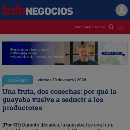
DOM. 9 AGOSTO 2026
InfoAgro
viernes 30 de enero | 2026
Una fruta, dos cosechas: por qué la
guayaba vuelve a seducir a los
productores
(Por
SR
)
Durante décadas, la guayaba fue una fruta