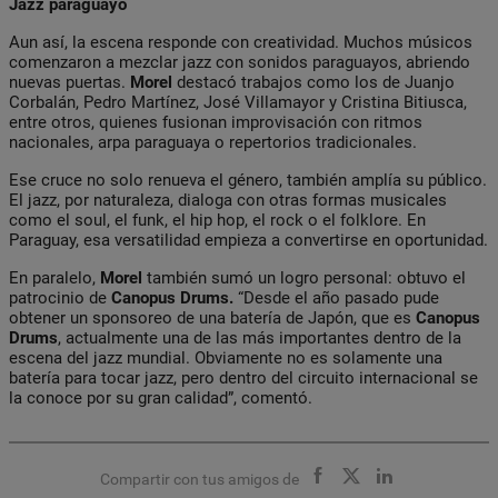
Jazz paraguayo
Aun así, la escena responde con creatividad. Muchos músicos
comenzaron a mezclar jazz con sonidos paraguayos, abriendo
nuevas puertas.
Morel
destacó trabajos como los de Juanjo
Corbalán, Pedro Martínez, José Villamayor y Cristina Bitiusca,
entre otros, quienes fusionan improvisación con ritmos
nacionales, arpa paraguaya o repertorios tradicionales.
Ese cruce no solo renueva el género, también amplía su público.
El jazz, por naturaleza, dialoga con otras formas musicales
como el soul, el funk, el hip hop, el rock o el folklore. En
Paraguay, esa versatilidad empieza a convertirse en oportunidad.
En paralelo,
Morel
también sumó un logro personal: obtuvo el
patrocinio de
Canopus Drums.
“Desde el año pasado pude
obtener un sponsoreo de una batería de Japón, que es
Canopus
Drums
, actualmente una de las más importantes dentro de la
escena del jazz mundial. Obviamente no es solamente una
batería para tocar jazz, pero dentro del circuito internacional se
la conoce por su gran calidad”, comentó.
Compartir con tus amigos de