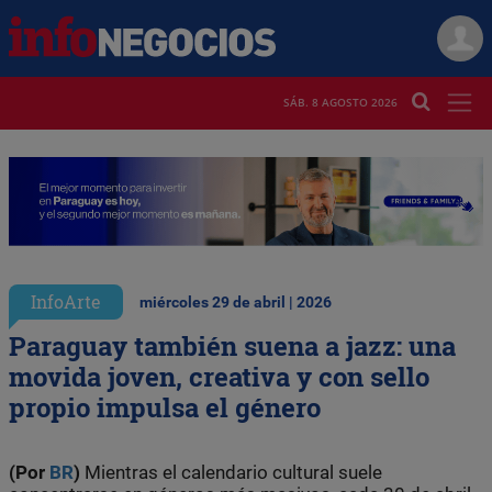
SÁB. 8 AGOSTO 2026
InfoArte
miércoles 29 de abril | 2026
Paraguay también suena a jazz: una
movida joven, creativa y con sello
propio impulsa el género
(Por
BR
)
Mientras el calendario cultural suele