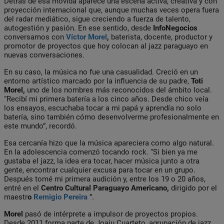
Detrás de esa movida aparece una escena activa, creativa y con
proyección internacional que, aunque muchas veces opera fuera
del radar mediático, sigue creciendo a fuerza de talento,
autogestión y pasión. En ese sentido, desde
InfoNegocios
conversamos con
Víctor Morel
,
baterista, docente, productor y
promotor de proyectos que hoy colocan al jazz paraguayo en
nuevas conversaciones.
En su caso, la música no fue una casualidad. Creció en un
entorno artístico marcado por la influencia de su padre,
Toti
Morel,
uno de los nombres más reconocidos del ámbito local.
“Recibí mi primera batería a los cinco años. Desde chico veía
los ensayos, escuchaba tocar a mi papá y aprendía no solo
batería, sino también cómo desenvolverme profesionalmente en
este mundo”, recordó.
Esa cercanía hizo que la música apareciera como algo natural.
En la adolescencia comenzó tocando rock. “Si bien ya me
gustaba el jazz, la idea era tocar, hacer música junto a otra
gente, encontrar cualquier excusa para tocar en un grupo.
Después tomé mi primera audición y, entre los 19 o 20 años,
entré en el
Centro Cultural Paraguayo Americano,
dirigido por el
maestr
o
Remigio Pereira
”.
Morel
pasó de intérprete a impulsor de proyectos propios.
Desde 2011 forma parte de Joaju Cuarteto, agrupación de jazz