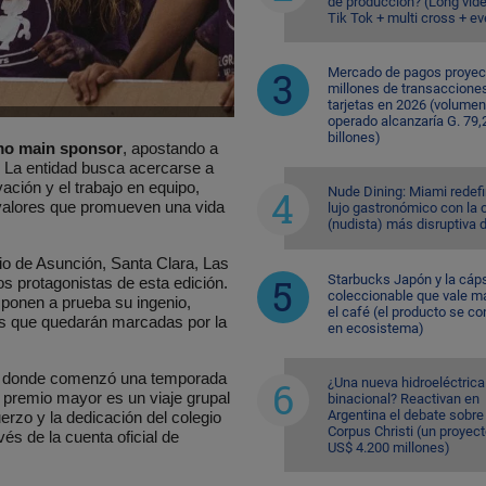
de producción? (Long vid
Tik Tok + multi cross + e
Mercado de pagos proyec
millones de transaccione
tarjetas en 2026 (volumen
operado alcanzaría G. 79,
billones)
mo main sponsor
, apostando a
. La entidad busca acercarse a
ovación y el trabajo en equipo,
Nude Dining: Miami redefi
valores que promueven una vida
lujo gastronómico con la 
(nudista) más disruptiva 
o de Asunción, Santa Clara, Las
Starbucks Japón y la cáp
os protagonistas de esta edición.
coleccionable que vale m
 ponen a prueba su ingenio,
el café (el producto se co
das que quedarán marcadas por la
en ecosistema)
od, donde comenzó una temporada
¿Una nueva hidroeléctrica
l premio mayor es un viaje grupal
binacional? Reactivan en
Argentina el debate sobre
rzo y la dedicación del colegio
Corpus Christi (un proyec
és de la cuenta oficial de
US$ 4.200 millones)