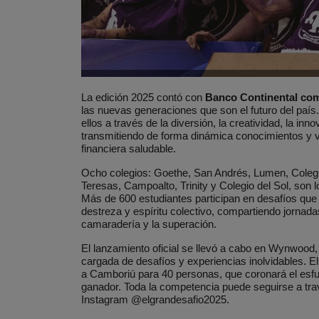
La edición 2025 contó con
Banco Continental co
las nuevas generaciones que son el futuro del país
ellos a través de la diversión, la creatividad, la inn
transmitiendo de forma dinámica conocimientos y 
financiera saludable.
Ocho colegios: Goethe, San Andrés, Lumen, Colegi
Teresas, Campoalto, Trinity y Colegio del Sol, son l
Más de 600 estudiantes participan en desafíos que
destreza y espíritu colectivo, compartiendo jorna
camaradería y la superación.
El lanzamiento oficial se llevó a cabo en Wynwo
cargada de desafíos y experiencias inolvidables. E
a Camboriú para 40 personas, que coronará el esfue
ganador. Toda la competencia puede seguirse a trav
Instagram @elgrandesafio2025.