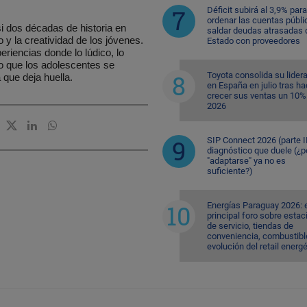
Déficit subirá al 3,9% para
ordenar las cuentas públi
si dos décadas de historia en
saldar deudas atrasadas 
o y la creatividad de los jóvenes.
Estado con proveedores
riencias donde lo lúdico, lo
o que los adolescentes se
Toyota consolida su lider
 que deja huella.
en España en julio tras ha
crecer sus ventas un 10%
2026
SIP Connect 2026 (parte II
diagnóstico que duele (¿p
"adaptarse" ya no es
suficiente?)
Energías Paraguay 2026: 
principal foro sobre esta
de servicio, tiendas de
conveniencia, combustible
evolución del retail energ