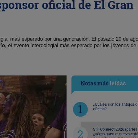
ponsor oficial de El Gran
legial más esperado por una generación. El pasado 29 de ag
ío
, el evento intercolegial más esperado por los jóvenes de
Notas más
leídas
¿Cuáles son los antojos d
oficina?
SIP Connect 2026 (parte II
¿cómo nace el nuevo est