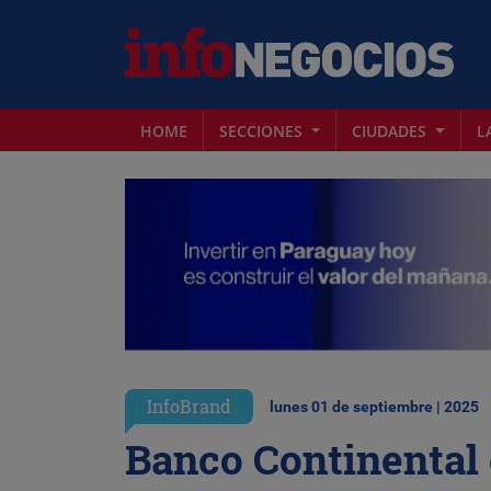
HOME
SECCIONES
CIUDADES
L
InfoBrand
lunes 01 de septiembre | 2025
Banco Continental