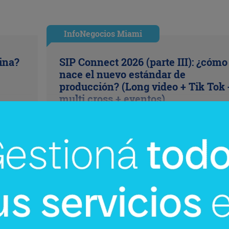
InfoNegocios Miami
cina?
SIP Connect 2026 (parte III): ¿cómo
nace el nuevo estándar de
producción? (Long video + Tik Tok 
multi cross + eventos)