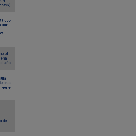
eo +
ventos)
ta 656
s con
27
ne el
cena
del año
sula
ás que
nvierte
to de