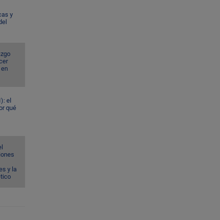
cas y
del
azgo
cer
 en
): el
or qué
el
ciones
s y la
ético