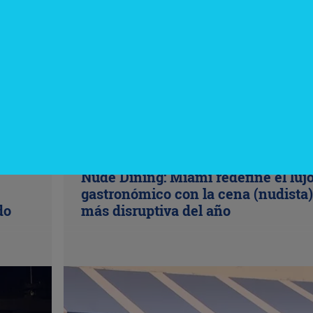
InfoNegocios Miami
Nude Dining: Miami redefine el luj
gastronómico con la cena (nudista)
do
más disruptiva del año