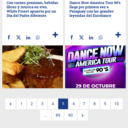
Con carnes premium, bebidas
Dance Now America Tour 90's
libres y música en vivo,
llega por primera vez a
White Forest apuesta por un
Paraguay con las grandes
Día del Padre diferente
leyendas del Eurodance
1
2
3
4
5
6
7
8
9
10
...
89
90