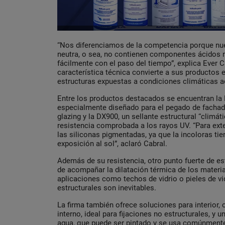
“Nos diferenciamos de la competencia porque nue
neutra, o sea, no contienen componentes ácidos n
fácilmente con el paso del tiempo”, explica Ever Ca
característica técnica convierte a sus productos 
estructuras expuestas a condiciones climáticas a
Entre los productos destacados se encuentran la
especialmente diseñado para el pegado de fachada
glazing y la DX900, un sellante estructural “climát
resistencia comprobada a los rayos UV. “Para e
las siliconas pigmentadas, ya que la incoloras ti
exposición al sol”, aclaró Cabral.
Además de su resistencia, otro punto fuerte de es
de acompañar la dilatación térmica de los materia
aplicaciones como techos de vidrio o pieles de v
estructurales son inevitables.
La firma también ofrece soluciones para interior, 
interno, ideal para fijaciones no estructurales, y u
agua, que puede ser pintado y se usa comúnmente 