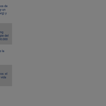
ños de
 y un
rg) y
ing
pie del
00.000
e la
os: el
 vida