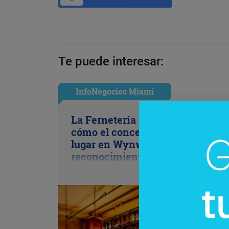
Te puede interesar:
InfoNegocios Miami
La Fernetería pisa fuerte en Mia
cómo el concepto porteño se gan
lugar en Wynwood (y suma un
reconocimiento clave de Fernet-
Branca)