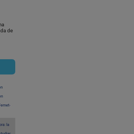
una
ada de
en
en
ernet-
ra: la
studiar