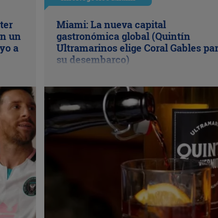
ter
Miami: La nueva capital
en un
gastronómica global (Quintín
yo a
Ultramarinos elige Coral Gables pa
su desembarco)