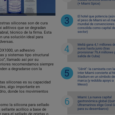
(+ Miami Spice)
El hotel que potencia (aú
el peso de Miami en el m
stras siliconas son de cura
mundial de convenciones 
i aditivos que se degradan
consolida como capital de
sector)
bral, técnico de la firma. Esta
en una solución ideal para
dversas.
Meliá gana 4,1 millones d
euros hasta junio (tras
 DX1000, un adhesivo
provisionar 79,4 millones 
s y sistemas tipo structural
salida de Cuba)
ico”, llamado así por su
xteriores recomendamos siempre
enden a degradarse con la
"Cénit": la camiseta con l
Inter Miami convierte al N
Stadium en un símbolo de
marca (y redobla apoyo a
tas siliconas es su capacidad
Messi)
les, algo importante en
idrio, donde los movimientos
Miami: La nueva capital
gastronómica global (Quin
como la silicona para sellado
Ultramarinos elige Coral 
para su desembarco)
n sellante acrílico a base de
para el sellado de grietas o