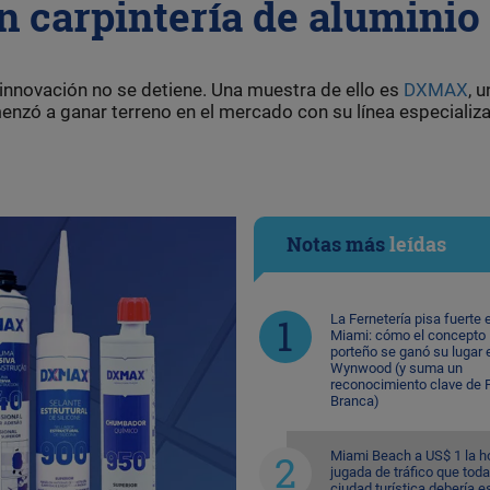
n carpintería de aluminio
a innovación no se detiene. Una muestra de ello es
DXMAX
, 
zó a ganar terreno en el mercado con su línea especializ
Notas más
leídas
La Fernetería pisa fuerte 
Miami: cómo el concepto
porteño se ganó su lugar 
Wynwood (y suma un
reconocimiento clave de F
Branca)
Miami Beach a US$ 1 la ho
jugada de tráfico que toda
ciudad turística debería e