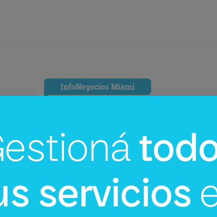
InfoNegocios Miami
mi:
Miami Beach a US$ 1 la hora: la
ó su
jugada de tráfico que toda ciudad
turística debería estudiar (+ Miami
Spice)