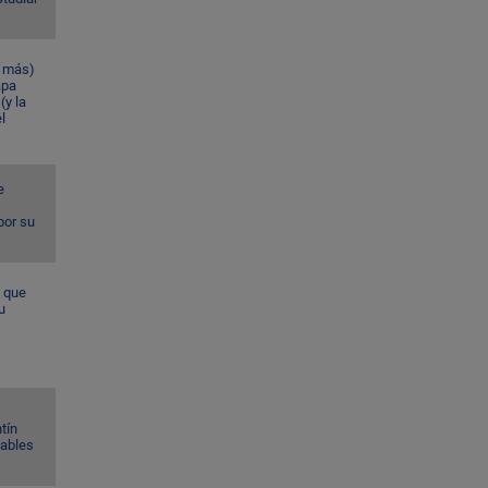
n más)
apa
(y la
l
e
por su
a que
u
tín
Gables