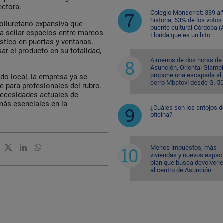
ectora.
Colegio Monserrat: 339 a
historia, 63% de los votos
oliuretano expansiva que
puente cultural Córdoba (A
ra sellar espacios entre marcos
Florida que es un hito
stico en puertas y ventanas.
ar el producto en su totalidad,
A menos de dos horas de
Asunción, Oriental Glamp
propone una escapada al 
do local, la empresa ya se
cerro Mbatoví desde G. 5
e para profesionales del rubro.
necesidades actuales de
 más esenciales en la
¿Cuáles son los antojos d
oficina?
Menos impuestos, más
viviendas y nuevos espaci
plan que busca devolverle
al centro de Asunción