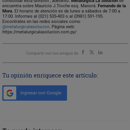
consolidar esta división”, adelantó.
Metalúrgica La Solución
se
encuentra sobre Mauricio J.Troche esq. Manorá.
Fernando de la
Mora
. El horario de atención es de lunes a sábados de 7:00 a
17:00. Informes al (021) 535-403 o al (0981) 591-195.
Encontrales en las redes sociales como
@metalurgicalasolucion
. Página web:
https://metalurgicalasolucion.com.py/
Compartir con tus amigos de
Tu opinión enriquece este artículo:
Ingresar con Google