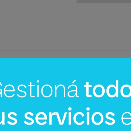
InfoNegocios Miami
cina?
SIP Connect 2026 (parte III): ¿cómo
nace el nuevo estándar de
producción? (Long video + Tik Tok 
multi cross + eventos)