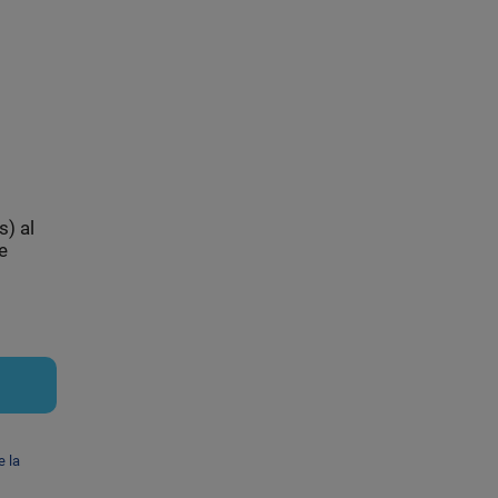
s) al
e
e la