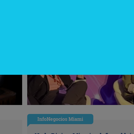
InfoNegocios Miami