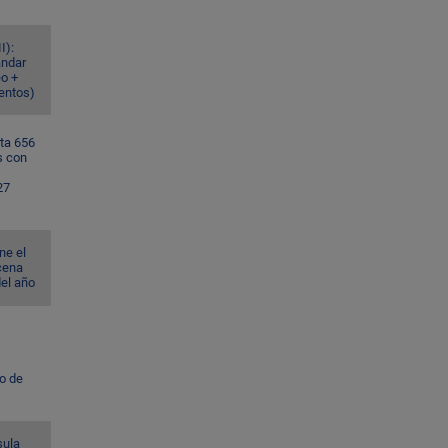
I):
ándar
eo +
ventos)
ta 656
s con
27
ne el
cena
del año
to de
sula