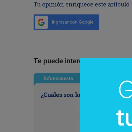
Tu opinión enriquece este artículo:
Ingresar con Google
Te puede interesar:
infoEncuesta
¿Cuáles son los antojos de la ofi