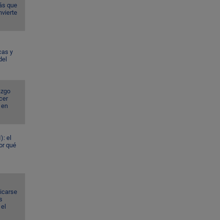
ás que
nvierte
cas y
del
azgo
cer
 en
): el
or qué
dicarse
s
el