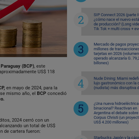
SIP Connect 2026 (parte II
¿cómo nace el nuevo est
de producción? (Long vid
Tik Tok + multi cross + e
Mercado de pagos proyec
millones de transaccione
tarjetas en 2026 (volumen
operado alcanzaría G. 79,
billones)
el Paraguay (BCP)
, este
e aproximadamente US$ 118
Nude Dining: Miami redefi
lujo gastronómico con la 
CP,
en mayo de 2024, para la
(nudista) más disruptiva 
se mismo año, el
BCP
concedió
o.
¿Una nueva hidroeléctrica
binacional? Reactivan en
Argentina el debate sobre
Corpus Christi (un proyec
ditos, 2024 cerró con un
US$ 4.200 millones)
alcanzando un total de US$
 de cartera fueron:
Starbucks Japón y la cáp