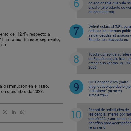
coleccionable que vale m
el café (el producto se co
en ecosistema)
Déficit subirá al 3,9% para
ordenar las cuentas públi
mento del 12,4% respecto a
saldar deudas atrasadas 
71 millones. En este segmento,
Estado con proveedores
ron:
Toyota consolida su lider
en España en julio tras ha
crecer sus ventas un 10%
2026
SIP Connect 2026 (parte II
 disminución en el ratio,
diagnóstico que duele (¿p
"adaptarse" ya no es
o en diciembre de 2023.
suficiente?)
Récord de solicitudes de
residencia: interés por ra
creció 62% y aumentan lo
desafíos para acompañar 
fenómeno