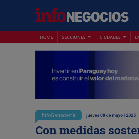
HOME
SECCIONES
CIUDADES
L
InfoGanadería
jueves 08 de mayo | 2025
Con medidas sosten