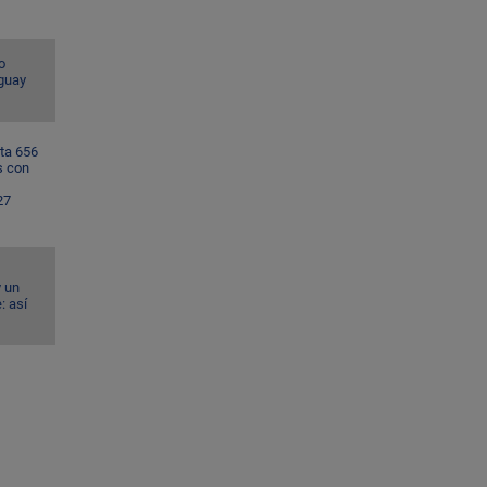
o
guay
ta 656
s con
27
y un
: así