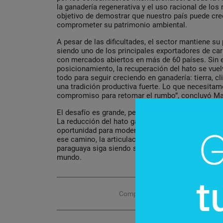
la ganadería regenerativa y el uso racional de los 
objetivo de demostrar que nuestro país puede cre
comprometer su patrimonio ambiental.
A pesar de las dificultades, el sector mantiene su
siendo uno de los principales exportadores de ca
con mercados abiertos en más de 60 países. Sin 
posicionamiento, la recuperación del hato se vuel
todo para seguir creciendo en ganadería: tierra, c
una tradición productiva fuerte. Lo que necesita
compromiso para retomar el rumbo”, concluyó Mal
El desafío es grande, pero también lo es la capaci
La reducción del hato ganadero es una señal de al
oportunidad para modernizar el modelo productivo
ese camino, la articulación público-privada será c
paraguaya siga siendo sinónimo de calidad y conf
mundo.
Compartir con tus amigos de