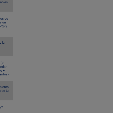
Gables
ños de
 y un
rg) y
e la
I):
ándar
eo +
ventos)
miento
s de tu
r?