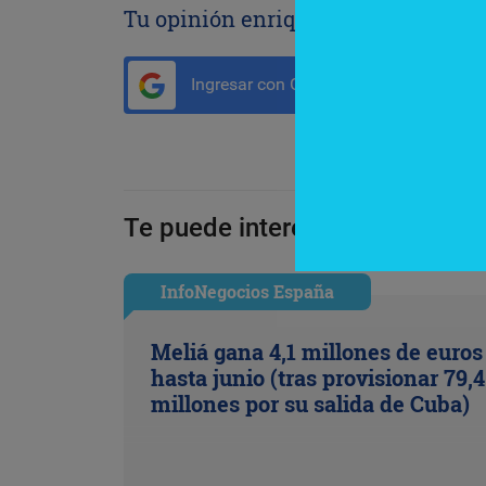
Tu opinión enriquece este artículo:
Ingresar con Google
Te puede interesar:
InfoNegocios España
Meliá gana 4,1 millones de euros
hasta junio (tras provisionar 79,4
millones por su salida de Cuba)