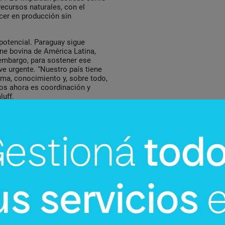
recursos naturales, con el
cer en producción sin
 potencial. Paraguay sigue
rne bovina de América Latina,
embargo, para sostener ese
ve urgente. “Nuestro país tiene
lima, conocimiento y, sobre todo,
mos ahora es coordinación y
uff.
dad del sector para reinventarse.
erta, pero también una
 y hacerlo más resiliente. En
lave para garantizar que la carne
iabilidad en los mercados del