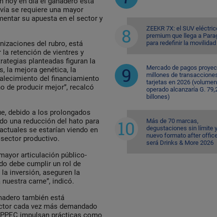
en hoy en día el ganadero está
avía se requiere una mayor
mentar su apuesta en el sector y
ZEEKR 7X: el SUV eléctric
premium que llega a Para
para redefinir la movilidad
nizaciones del rubro, está
la retención de vientres y
trategias planteadas figuran la
Mercado de pagos proyec
, la mejora genética, la
millones de transaccione
talecimiento del financiamiento
tarjetas en 2026 (volumen
no de producir mejor”, recalcó
operado alcanzaría G. 79,
billones)
ue, debido a los prolongados
ndo una reducción del hato para
Más de 70 marcas,
degustaciones sin límite 
actuales se estarían viendo en
nuevo formato after office
 sector productivo.
será Drinks & More 2026
mayor articulación público-
do debe cumplir un rol de
la inversión, aseguren la
nuestra carne”, indicó.
nadero también está
factor cada vez más demandado
 APPEC impulsan prácticas como