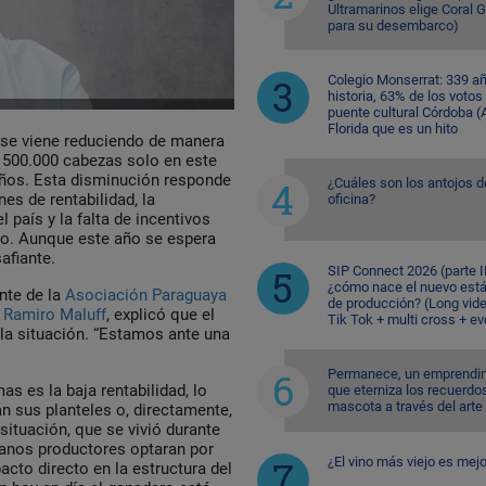
Ultramarinos elige Coral 
para su desembarco)
Colegio Monserrat: 339 a
historia, 63% de los votos
puente cultural Córdoba (A
Florida que es un hito
l se viene reduciendo de manera
 500.000 cabezas solo en este
años. Esta disminución responde
¿Cuáles son los antojos d
es de rentabilidad, la
oficina?
 país y la falta de incentivos
bro. Aunque este año se espera
afiante.
SIP Connect 2026 (parte II
¿cómo nace el nuevo est
nte de la
Asociación Paraguaya
de producción? (Long vid
Ramiro Maluff
, explicó que el
Tik Tok + multi cross + e
 la situación. “Estamos ante una
Permanece, un emprendi
s es la baja rentabilidad, lo
que eterniza los recuerdo
mascota a través del arte
n sus planteles o, directamente,
 situación, que se vivió durante
anos productores optaran por
¿El vino más viejo es mejo
cto directo en la estructura del