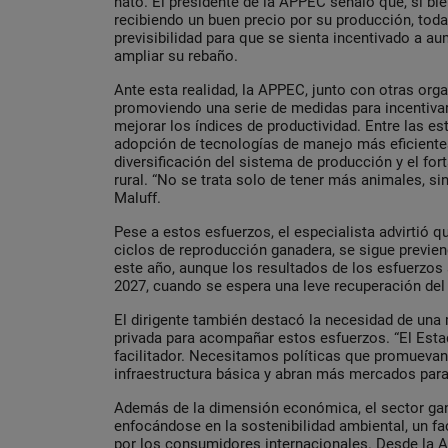
hato. El presidente de la APPEC señaló que, si bi
recibiendo un buen precio por su producción, tod
previsibilidad para que se sienta incentivado a au
ampliar su rebaño.
Ante esta realidad, la APPEC, junto con otras orga
promoviendo una serie de medidas para incentivar 
mejorar los índices de productividad. Entre las es
adopción de tecnologías de manejo más eficientes
diversificación del sistema de producción y el for
rural. “No se trata solo de tener más animales, si
Maluff.
Pese a estos esfuerzos, el especialista advirtió q
ciclos de reproducción ganadera, se sigue previe
este año, aunque los resultados de los esfuerzos 
2027, cuando se espera una leve recuperación del
El dirigente también destacó la necesidad de una 
privada para acompañar estos esfuerzos. “El Esta
facilitador. Necesitamos políticas que promuevan 
infraestructura básica y abran más mercados para 
Además de la dimensión económica, el sector ga
enfocándose en la sostenibilidad ambiental, un 
por los consumidores internacionales. Desde la