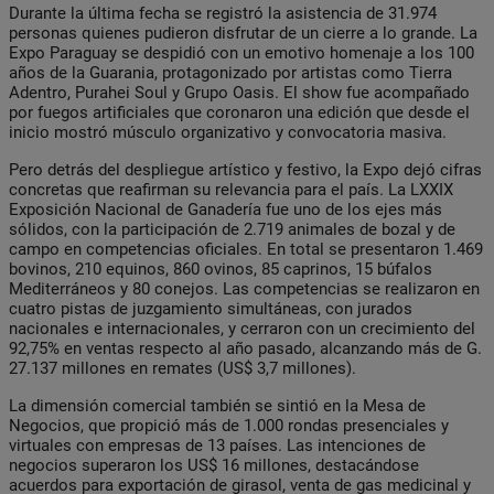
Durante la última fecha se registró la asistencia de 31.974
personas quienes pudieron disfrutar de un cierre a lo grande. La
Expo Paraguay se despidió con un emotivo homenaje a los 100
años de la Guarania, protagonizado por artistas como Tierra
Adentro, Purahei Soul y Grupo Oasis. El show fue acompañado
por fuegos artificiales que coronaron una edición que desde el
inicio mostró músculo organizativo y convocatoria masiva.
Pero detrás del despliegue artístico y festivo, la Expo dejó cifras
concretas que reafirman su relevancia para el país. La LXXIX
Exposición Nacional de Ganadería fue uno de los ejes más
sólidos, con la participación de 2.719 animales de bozal y de
campo en competencias oficiales. En total se presentaron 1.469
bovinos, 210 equinos, 860 ovinos, 85 caprinos, 15 búfalos
Mediterráneos y 80 conejos. Las competencias se realizaron en
cuatro pistas de juzgamiento simultáneas, con jurados
nacionales e internacionales, y cerraron con un crecimiento del
92,75% en ventas respecto al año pasado, alcanzando más de G.
27.137 millones en remates (US$ 3,7 millones).
La dimensión comercial también se sintió en la Mesa de
Negocios, que propició más de 1.000 rondas presenciales y
virtuales con empresas de 13 países. Las intenciones de
negocios superaron los US$ 16 millones, destacándose
acuerdos para exportación de girasol, venta de gas medicinal y