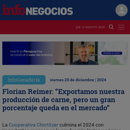
JUE. 6 AGOSTO 2026
InfoGanadería
viernes 20 de diciembre | 2024
Florian Reimer: “Exportamos nuestra
producción de carne, pero un gran
porcentaje queda en el mercado”
La
Cooperativa Chortitzer
culmina el 2024 con