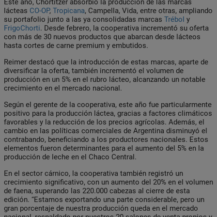
Este año, Chortitzer absorbió la producción de las marcas
lácteas
CO-OP
,
Tropicana
, Campella, Vida, entre otras, ampliando
su portafolio junto a las ya consolidadas marcas
Trébol
y
FrigoChorti
. Desde febrero, la cooperativa incrementó su oferta
con más de 30 nuevos productos que abarcan desde lácteos
hasta cortes de carne premium y embutidos.
Reimer destacó que la introducción de estas marcas, aparte de
diversificar la oferta, también incrementó el volumen de
producción en un 5% en el rubro lácteo, alcanzando un notable
crecimiento en el mercado nacional.
Según el gerente de la cooperativa, este año fue particularmente
positivo para la producción láctea, gracias a factores climáticos
favorables y la reducción de los precios agrícolas. Además, el
cambio en las políticas comerciales de Argentina disminuyó el
contrabando, beneficiando a los productores nacionales. Estos
elementos fueron determinantes para el aumento del 5% en la
producción de leche en el Chaco Central.
En el sector cárnico, la cooperativa también registró un
crecimiento significativo, con un aumento del 20% en el volumen
de faena, superando las 220.000 cabezas al cierre de esta
edición. “Estamos exportando una parte considerable, pero un
gran porcentaje de nuestra producción queda en el mercado
nacional, respaldado por nuestros 20 salones de venta propios y