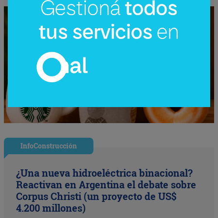
InfoConstrucción
¿Una nueva hidroeléctrica binacional?
Reactivan en Argentina el debate sobre
Corpus Christi (un proyecto de US$
4.200 millones)