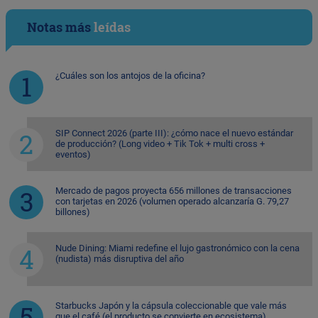
Notas más
leídas
¿Cuáles son los antojos de la oficina?
SIP Connect 2026 (parte III): ¿cómo nace el nuevo estándar
de producción? (Long video + Tik Tok + multi cross +
eventos)
Mercado de pagos proyecta 656 millones de transacciones
con tarjetas en 2026 (volumen operado alcanzaría G. 79,27
billones)
Nude Dining: Miami redefine el lujo gastronómico con la cena
(nudista) más disruptiva del año
Starbucks Japón y la cápsula coleccionable que vale más
que el café (el producto se convierte en ecosistema)