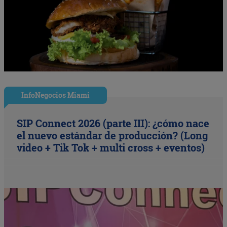
InfoNegocios Miami
SIP Connect 2026 (parte III): ¿cómo nace
el nuevo estándar de producción? (Long
video + Tik Tok + multi cross + eventos)