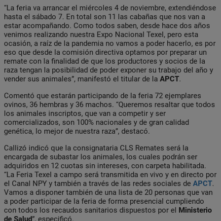
“La feria va arrancar el miércoles 4 de noviembre, extendiéndose
hasta el sábado 7. En total son 11 las cabañas que nos van a
estar acompañando. Como todos saben, desde hace dos años
venimos realizando nuestra Expo Nacional Texel, pero esta
ocasión, a raíz de la pandemia no vamos a poder hacerlo, es por
eso que desde la comisión directiva optamos por preparar un
remate con la finalidad de que los productores y socios de la
raza tengan la posibilidad de poder exponer su trabajo del año y
vender sus animales”, manifestó el titular de la
APCT
.
Comentó que estarán participando de la feria 72 ejemplares
ovinos, 36 hembras y 36 machos. “Queremos resaltar que todos
los animales inscriptos, que van a competir y ser
comercializados, son 100% nacionales y de gran calidad
genética, lo mejor de nuestra raza”, destacó.
Callizó indicó que la consignataria CLS Remates será la
encargada de subastar los animales, los cuales podrán ser
adquiridos en 12 cuotas sin intereses, con carpeta habilitada.
“La Feria Texel a campo será transmitida en vivo y en directo por
el Canal NPY y también a través de las redes sociales de
APCT
.
Vamos a disponer también de una lista de 20 personas que van
a poder participar de la feria de forma presencial cumpliendo
con todos los recaudos sanitarios dispuestos por el
Ministerio
de Salud
”, especificó.