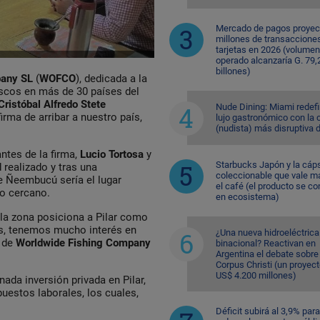
Mercado de pagos proyec
millones de transaccione
tarjetas en 2026 (volumen
operado alcanzaría G. 79,
billones)
pany SL
(
WOFCO
), dedicada a la
scos en más de 30 países del
Cristóbal Alfredo Stete
Nude Dining: Miami redefi
firma de arribar a nuestro país,
lujo gastronómico con la 
(nudista) más disruptiva 
ntes de la firma,
Lucio Tortosa
y
Starbucks Japón y la cáp
d realizado y tras una
coleccionable que vale m
de Ñeembucú sería el lugar
el café (el producto se co
ro cercano.
en ecosistema)
 la zona posiciona a Pilar como
nes, tenemos mucho interés en
¿Una nueva hidroeléctrica
s de
Worldwide Fishing Company
binacional? Reactivan en
Argentina el debate sobre
Corpus Christi (un proyec
US$ 4.200 millones)
da inversión privada en Pilar,
uestos laborales, los cuales,
Déficit subirá al 3,9% para