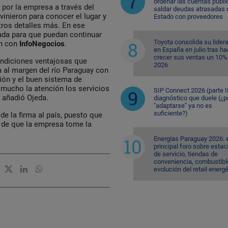
ordenar las cuentas públi
 por la empresa a través del
saldar deudas atrasadas 
 vinieron para conocer el lugar y
Estado con proveedores
tros detalles más. En ese
itada para que puedan continuar
Toyota consolida su lider
ón con
InfoNegocios
.
en España en julio tras ha
crecer sus ventas un 10%
ondiciones ventajosas que
2026
a al margen del río Paraguay con
ión y el buen sistema de
ó mucho la atención los servicios
SIP Connect 2026 (parte II
 añadió Ojeda.
diagnóstico que duele (¿p
"adaptarse" ya no es
suficiente?)
e la firma al país, puesto que
 de que la empresa tome la
Energías Paraguay 2026: 
principal foro sobre esta
de servicio, tiendas de
conveniencia, combustible
evolución del retail energ