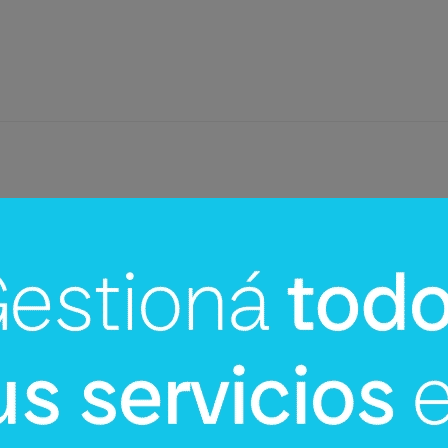
InfoNegocios Miami
cina?
SIP Connect 2026 (parte III): ¿cómo
nace el nuevo estándar de
producción? (Long video + Tik Tok 
multi cross + eventos)