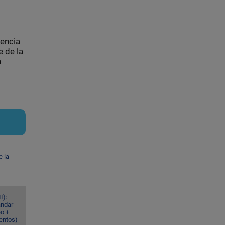
sencia
 de la
n
e la
I):
ándar
eo +
ventos)