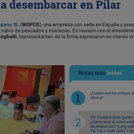
a desembarcar en Pilar
mpany SL
(
WOFCO
), una empresa con sede en España y pre
rubro de pescados y mariscos. En reunión con el intendente
inghelli
, representantes de la firma expresaron su interés e
Notas más
leídas
¿Cuáles son los antojos d
oficina?
SIP Connect 2026 (parte II
¿cómo nace el nuevo est
de producción? (Long vid
Tik Tok + multi cross + e