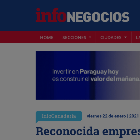
HOME
SECCIONES
CIUDADES
L
InfoGanadería
viernes 22 de enero | 2021
Reconocida empres