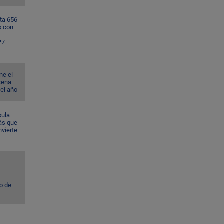
ta 656
s con
27
ne el
cena
del año
sula
ás que
nvierte
to de