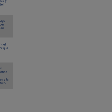
cas y
del
azgo
cer
 en
): el
or qué
el
ciones
s y la
ético