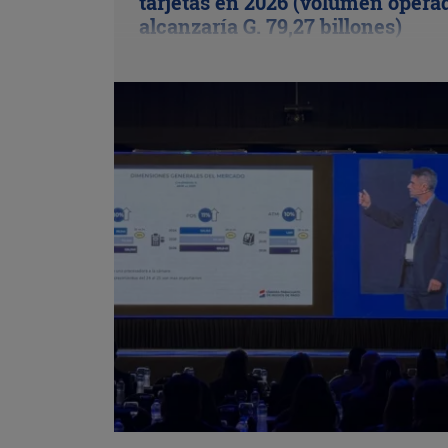
tarjetas en 2026 (volumen opera
alcanzaría G. 79,27 billones)