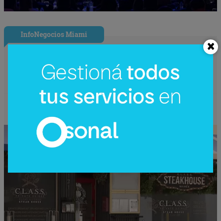
InfoNegocios Miami
Nude Dining: Miami redefine el lujo
gastronómico con la cena (nudista) más
disruptiva del año