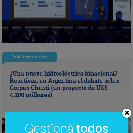
InfoConstrucción
¿Una nueva hidroeléctrica binacional?
Reactivan en Argentina el debate sobre
Corpus Christi (un proyecto de US$
4.200 millones)