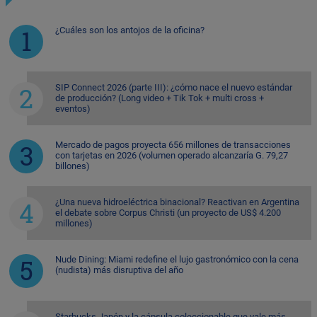
¿Cuáles son los antojos de la oficina?
SIP Connect 2026 (parte III): ¿cómo nace el nuevo estándar
de producción? (Long video + Tik Tok + multi cross +
eventos)
Mercado de pagos proyecta 656 millones de transacciones
con tarjetas en 2026 (volumen operado alcanzaría G. 79,27
billones)
¿Una nueva hidroeléctrica binacional? Reactivan en Argentina
el debate sobre Corpus Christi (un proyecto de US$ 4.200
millones)
Nude Dining: Miami redefine el lujo gastronómico con la cena
(nudista) más disruptiva del año
Starbucks Japón y la cápsula coleccionable que vale más