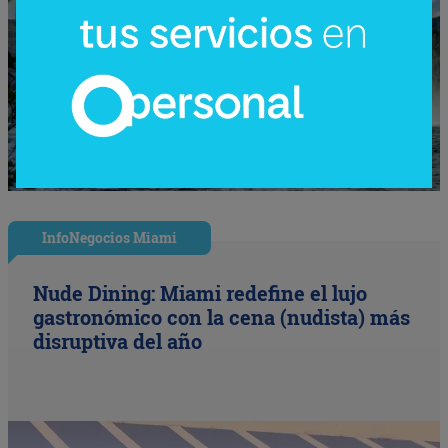
InfoNegocios Miami
Nude Dining: Miami redefine el lujo
gastronómico con la cena (nudista) más
disruptiva del año