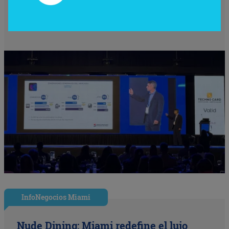
79,27 billones)
InfoNegocios Miami
Nude Dining: Miami redefine el lujo