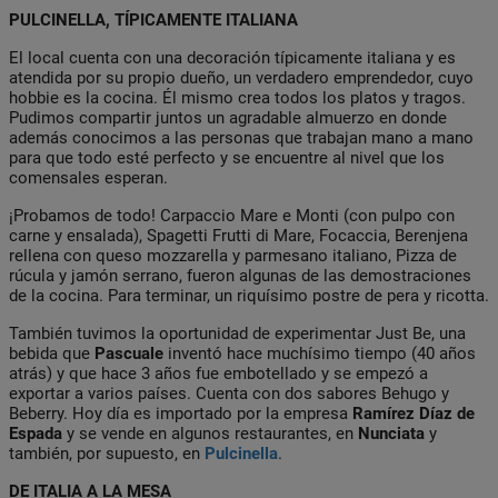
PULCINELLA, TÍPICAMENTE ITALIANA
El local cuenta con una decoración típicamente italiana y es
atendida por su propio dueño, un verdadero emprendedor, cuyo
hobbie es la cocina. Él mismo crea todos los platos y tragos.
Pudimos compartir juntos un agradable almuerzo en donde
además conocimos a las personas que trabajan mano a mano
para que todo esté perfecto y se encuentre al nivel que los
comensales esperan.
¡Probamos de todo! Carpaccio Mare e Monti (con pulpo con
carne y ensalada), Spagetti Frutti di Mare, Focaccia, Berenjena
rellena con queso mozzarella y parmesano italiano, Pizza de
rúcula y jamón serrano, fueron algunas de las demostraciones
de la cocina. Para terminar, un riquísimo postre de pera y ricotta.
También tuvimos la oportunidad de experimentar Just Be, una
bebida que
Pascuale
inventó hace muchísimo tiempo (40 años
atrás) y que hace 3 años fue embotellado y se empezó a
exportar a varios países. Cuenta con dos sabores Behugo y
Beberry. Hoy día es importado por la empresa
Ramírez Díaz de
Espada
y se vende en algunos restaurantes, en
Nunciata
y
también, por supuesto, en
Pulcinella
.
DE ITALIA A LA MESA