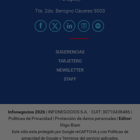
Tte. 2do. Benigno Cáceres 9003
SUGERENCIAS
TARJETERO
NEWSLETTER
STAFF
Infonegocios 2026
| INFONEGOCIOS S.A. · CUIT: 30710438486 |
Políticas de Privacidad
|
Protección de datos personales
|
Editor:
Iñigo Biain
Este sitio esta protegido por Google reCAPTCHA y con
Políticas de
privacidad de Google
y
Terminos del servicio
aplicados.