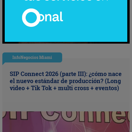
InfoNegocios Miami
SIP Connect 2026 (parte III): ¿cómo nace
el nuevo estándar de producción? (Long
video + Tik Tok + multi cross + eventos)