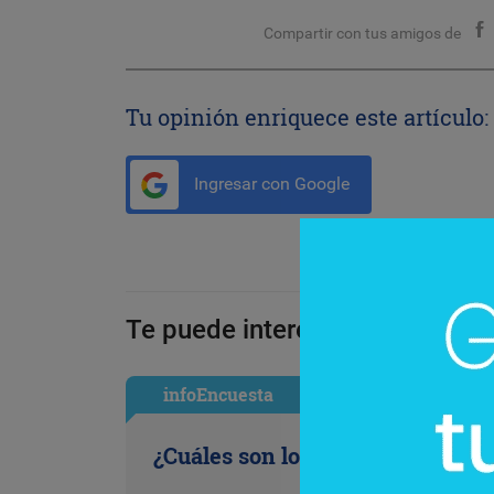
Compartir con tus amigos de
Tu opinión enriquece este artículo:
Ingresar con Google
Te puede interesar:
infoEncuesta
¿Cuáles son los antojos de la ofi