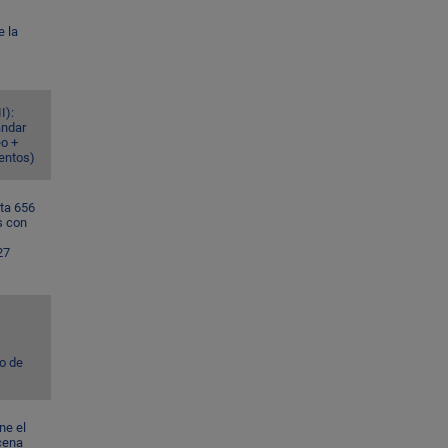
e la
I):
ándar
eo +
ventos)
ta 656
s con
27
to de
ne el
cena