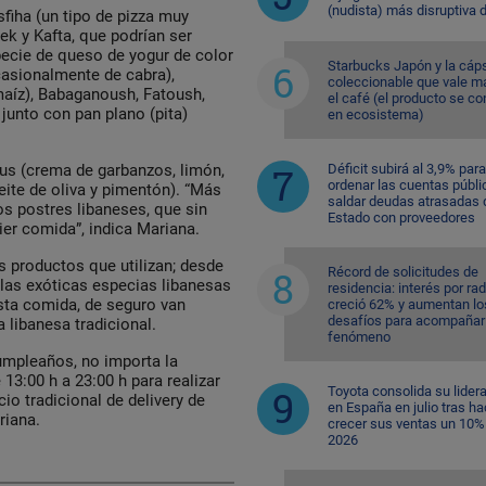
(nudista) más disruptiva 
iha (un tipo de pizza muy
ek y Kafta, que podrían ser
ecie de queso de yogur de color
Starbucks Japón y la cáp
casionalmente de cabra),
coleccionable que vale m
maíz), Babaganoush, Fatoush,
el café (el producto se co
junto con pan plano (pita)
en ecosistema)
us (crema de garbanzos, limón,
Déficit subirá al 3,9% para
ordenar las cuentas públi
ite de oliva y pimentón). “Más
saldar deudas atrasadas 
 postres libaneses, que sin
Estado con proveedores
ier comida”, indica Mariana.
os productos que utilizan; desde
Récord de solicitudes de
las exóticas especias libanesas
residencia: interés por ra
esta comida, de seguro van
creció 62% y aumentan lo
desafíos para acompañar 
 libanesa tradicional.
fenómeno
umpleaños, no importa la
3:00 h a 23:00 h para realizar
Toyota consolida su lider
io tradicional de delivery de
en España en julio tras ha
riana.
crecer sus ventas un 10%
2026