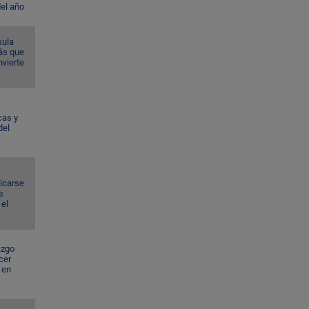
del año
sula
ás que
nvierte
cas y
del
dicarse
s
el
azgo
cer
 en