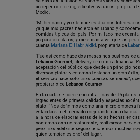
se basa en la fusión de sabores sanos y sabroso
un repertorio de ingredientes variados, propios de l
Medio.
“Mi hermano y yo siempre estábamos interesados e
ya que mis padres nacieron en Líbano y conocem
comidas típicas del país. Por mi lado me encanta
preparando platos, y me encanta ver que las pers
cuenta
Mariana El Habr Akiki
, propietaria de
Leba
“Fue así como hace dos meses nos pusimos de ac
Lebanon Gourmet
, delivery de comida libanesa. P
aceptación del público que desde un principio nos
diversos platos y estamos teniendo un gran éxito
el servicio hace solo unas cuantas semanas”, cu
propietario de
Lebanon Gourmet
.
En la carta se puede encontrar más de 16 platos t
ingredientes de primera calidad y especias excéntr
plato. “Nos definimos como una micro-empresa fa
estándares del mercado mejorando cada día más l
a la hora de elaborar estas delicias hechas en c
contamos con un restaurante, realizamos servicio 
pero más adelante seguro tendremos muchas nov
quien también es chef del lugar.