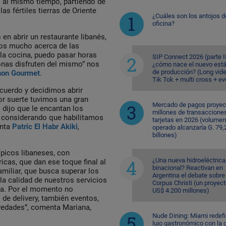
s al mismo tiempo, partiendo de
as fértiles tierras de Oriente
¿Cuáles son los antojos d
oficina?
n abrir un restaurante libanés,
os mucho acerca de las
 la cocina, puedo pasar horas
SIP Connect 2026 (parte II
onas disfruten del mismo” nos
¿cómo nace el nuevo est
de producción? (Long vid
non Gourmet
.
Tik Tok + multi cross + e
uerdo y decidimos abrir
or suerte tuvimos una gran
Mercado de pagos proyec
 dijo que le encantan los
millones de transaccione
, considerando que habilitamos
tarjetas en 2026 (volumen
enta
Patric El Habr Akiki
,
operado alcanzaría G. 79,
billones)
ípicos libaneses, con
¿Una nueva hidroeléctrica
icas, que dan ese toque final al
binacional? Reactivan en
miliar, que busca superar los
Argentina el debate sobre
a calidad de nuestros servicios
Corpus Christi (un proyec
asa. Por el momento no
US$ 4.200 millones)
de delivery, también eventos,
edades”, comenta Mariana,
Nude Dining: Miami redefi
lujo gastronómico con la 