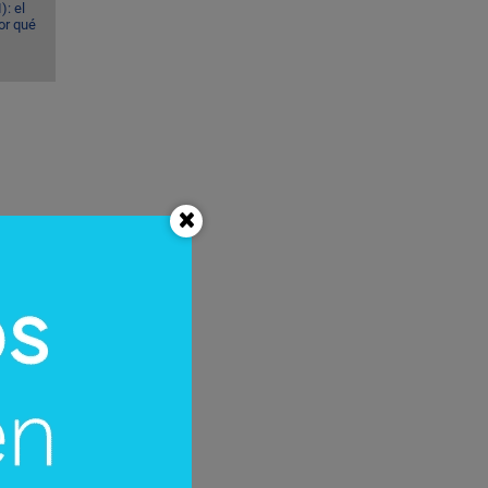
): el
or qué