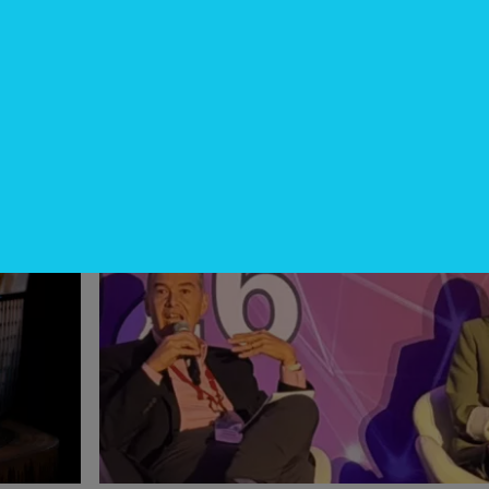
producción? (Long video + Tik Tok 
multi cross + eventos)