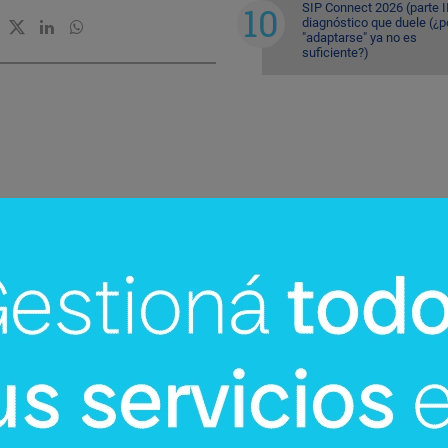
SIP Connect 2026 (parte II
diagnóstico que duele (¿p
"adaptarse" ya no es
suficiente?)
InfoNegocios Miami
cina?
SIP Connect 2026 (parte III): ¿cómo
nace el nuevo estándar de