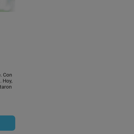
e. Con
. Hoy,
itaron