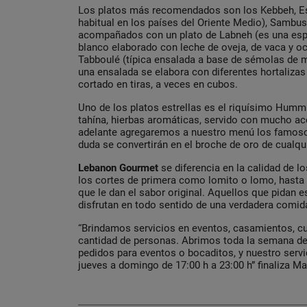
Los platos más recomendados son los Kebbeh, Esf
habitual en los países del Oriente Medio), Sambus
acompañados con un plato de Labneh (es una esp
blanco elaborado con leche de oveja, de vaca y o
Tabboulé (típica ensalada a base de sémolas de 
una ensalada se elabora con diferentes hortalizas 
cortado en tiras, a veces en cubos.
Uno de los platos estrellas es el riquísimo Humm
tahína, hierbas aromáticas, servido con mucho ace
adelante agregaremos a nuestro menú los famosos
duda se convertirán en el broche de oro de cualqu
Lebanon Gourmet
se diferencia en la calidad de l
los cortes de primera como lomito o lomo, hasta 
que le dan el sabor original. Aquellos que pidan 
disfrutan en todo sentido de una verdadera comida
“Brindamos servicios en eventos, casamientos, c
cantidad de personas. Abrimos toda la semana de 1
pedidos para eventos o bocaditos, y nuestro servic
jueves a domingo de 17:00 h a 23:00 h” finaliza Ma