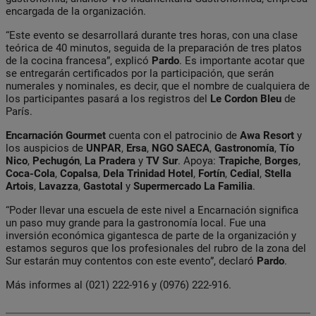
encargada de la organización.
“Este evento se desarrollará durante tres horas, con una clase
teórica de 40 minutos, seguida de la preparación de tres platos
de la cocina francesa”, explicó
Pardo
. Es importante acotar que
se entregarán certificados por la participación, que serán
numerales y nominales, es decir, que el nombre de cualquiera de
los participantes pasará a los registros del
Le Cordon Bleu
de
París.
Encarnación
Gourmet
cuenta con el patrocinio de
Awa Resort
y
los auspicios de
UNPAR
,
Ersa
,
NGO
SAECA
,
Gastronomía
,
Tío
Nico
,
Pechugón
,
La Pradera
y
TV
Sur
. Apoya:
Trapiche
,
Borges
,
Coca-Cola
,
Copalsa
,
Dela Trinidad Hotel
,
Fortín
,
Cedial
,
Stella
Artois
,
Lavazza
,
Gastotal
y
Supermercado
La Familia
.
“Poder llevar una escuela de este nivel a Encarnación significa
un paso muy grande para la gastronomía local. Fue una
inversión económica gigantesca de parte de la organización y
estamos seguros que los profesionales del rubro de la zona del
Sur estarán muy contentos con este evento”, declaró
Pardo
.
Más informes al (021) 222-916 y (0976) 222-916.