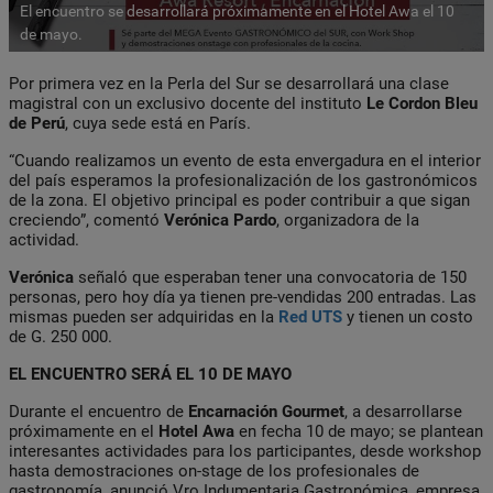
El encuentro se desarrollará próximamente en el Hotel Awa el 10
de mayo.
Por primera vez en la Perla del Sur se desarrollará una clase
magistral con un exclusivo docente del instituto
Le Cordon Bleu
de Perú
, cuya sede está en París.
“Cuando realizamos un evento de esta envergadura en el interior
del país esperamos la profesionalización de los gastronómicos
de la zona. El objetivo principal es poder contribuir a que sigan
creciendo”, comentó
Verónica Pardo
, organizadora de la
actividad.
Verónica
señaló que esperaban tener una convocatoria de 150
personas, pero hoy día ya tienen pre-vendidas 200 entradas. Las
mismas pueden ser adquiridas en la
Red UTS
y tienen un costo
de G. 250 000.
EL ENCUENTRO SERÁ EL 10 DE MAYO
Durante el encuentro de
Encarnación Gourmet
, a desarrollarse
próximamente en el
Hotel
Awa
en fecha 10 de mayo; se plantean
interesantes actividades para los participantes, desde workshop
hasta demostraciones on-stage de los profesionales de
gastronomía, anunció Vro Indumentaria Gastronómica, empresa