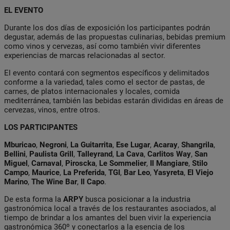
EL EVENTO
Durante los dos días de exposición los participantes podrán
degustar, además de las propuestas culinarias, bebidas premium
como vinos y cervezas, así como también vivir diferentes
experiencias de marcas relacionadas al sector.
El evento contará con segmentos específicos y delimitados
conforme a la variedad, tales como el sector de pastas, de
carnes, de platos internacionales y locales, comida
mediterránea, también las bebidas estarán divididas en áreas de
cervezas, vinos, entre otros.
LOS PARTICIPANTES
Mburicao
,
Negroni
,
La Guitarrita
,
Ese Lugar
,
Acaray
,
Shangrila
,
Bellini
,
Paulista
Grill
,
Talleyrand
,
La Cava
,
Carlitos Way
,
San
Miguel
,
Carnaval
,
Piroscka
,
Le Sommelier
,
Il Mangiare
,
Stilo
Campo
,
Maurice
,
La Preferida
,
TGI
,
Bar Leo
,
Yasyreta
,
El Viejo
Marino
,
The
Wine Bar
,
Il Capo
.
De esta forma la
ARPY
busca posicionar a la industria
gastronómica local a través de los restaurantes asociados, al
tiempo de brindar a los amantes del buen vivir la experiencia
gastronómica 360º y conectarlos a la esencia de los