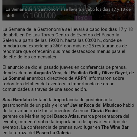
La Semana de la Gastronomía se llevará a cabo los días 17 y 18 de
abril.
La Semana de la Gastronomía se llevará a cabo los días 17 y 18
de abril, en De Las Torres Centro de Eventos del Paseo la
Galería, a partir de las 19:00 h. hasta las 00:00 h., donde se
brindará una experiencia 360º con más de 25 restaurantes de
renombre que ofrecerán sus más destacados menús para el
deleite de los comensales.
El anuncio se dio el pasado jueves en conferencia de prensa,
donde además
Augusto Vera
, del
Paulista Grill
y
Oliver Gayet
, de
Le Sommelier
ambos directivos de
ARPY
, informaron sobre
todos los detalles del evento y la importancia de crear
comunidades a través de una asociación.
Sara Garofalo
destacó la importancia de posicionar la
gastronomía de un país y el chef
Javier Roca
del
Mburicao
habló
de la revolución de los alimentos. Además
Cinzia Rosini
,
gerente de Marketing del
Banco Atlas
, marca presentadora del
evento, comentó sobre la importancia de apoyar este tipo de
eventos. La conferencia de prensa tuvo lugar en
The Wine Bar
,
en la terraza del
Paseo La Galería
.