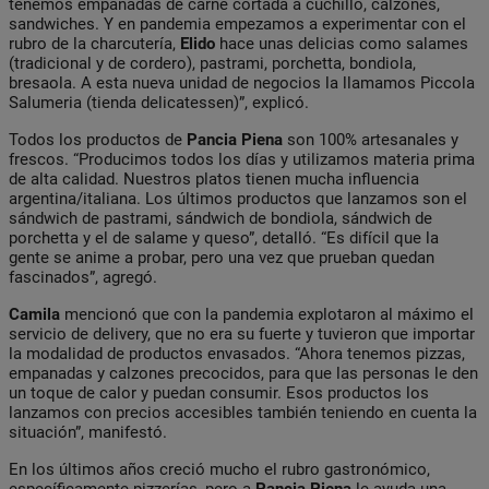
tenemos empanadas de carne cortada a cuchillo, calzones,
sandwiches. Y en pandemia empezamos a experimentar con el
rubro de la charcutería,
Elido
hace unas delicias como salames
(tradicional y de cordero), pastrami, porchetta, bondiola,
bresaola. A esta nueva unidad de negocios la llamamos Piccola
Salumeria (tienda delicatessen)”, explicó.
Todos los productos de
Pancia Piena
son 100% artesanales y
frescos. “Producimos todos los días y utilizamos materia prima
de alta calidad. Nuestros platos tienen mucha influencia
argentina/italiana. Los últimos productos que lanzamos son el
sándwich de pastrami, sándwich de bondiola, sándwich de
porchetta y el de salame y queso”, detalló. “Es difícil que la
gente se anime a probar, pero una vez que prueban quedan
fascinados”, agregó.
Camila
mencionó que con la pandemia explotaron al máximo el
servicio de delivery, que no era su fuerte y tuvieron que importar
la modalidad de productos envasados. “Ahora tenemos pizzas,
empanadas y calzones precocidos, para que las personas le den
un toque de calor y puedan consumir. Esos productos los
lanzamos con precios accesibles también teniendo en cuenta la
situación”, manifestó.
En los últimos años creció mucho el rubro gastronómico,
específicamente pizzerías, pero a
Pancia Piena
le ayuda una