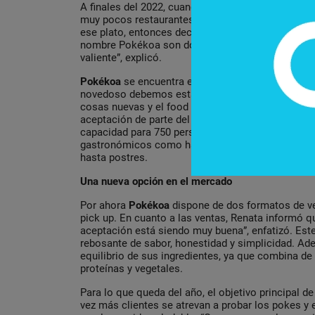
A finales del 2022, cuando Renata volvió a Paragu
muy pocos restaurantes con ese tipo de comida y
ese plato, entonces decidió emprender en ese ámb
nombre Pokékoa son dos palabras: poke es un pla
valiente”, explicó.
Pokékoa
se encuentra en
Food Park Mburucuya
. 
novedoso debemos estar en un lugar donde la gen
cosas nuevas y el food park nos permite eso y h
aceptación de parte del público”, dijo Renata. El
capacidad para 750 personas sentadas, 20 food t
gastronómicos como hamburguesas, pizzas, asadi
hasta postres.
Una nueva opción en el mercado
Por ahora
Pokékoa
dispone de dos formatos de ve
pick up. En cuanto a las ventas, Renata informó 
aceptación está siendo muy buena”, enfatizó. Este
rebosante de sabor, honestidad y simplicidad. Ad
equilibrio de sus ingredientes, ya que combina de
proteínas y vegetales.
Para lo que queda del año, el objetivo principal 
vez más clientes se atrevan a probar los pokes y 