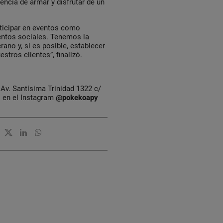
ncia de armar y disfrutar de un
ticipar en eventos como
ventos sociales. Tenemos la
ano y, si es posible, establecer
stros clientes”, finalizó.
Av. Santísima Trinidad 1322 c/
s en el Instagram
@pokekoapy