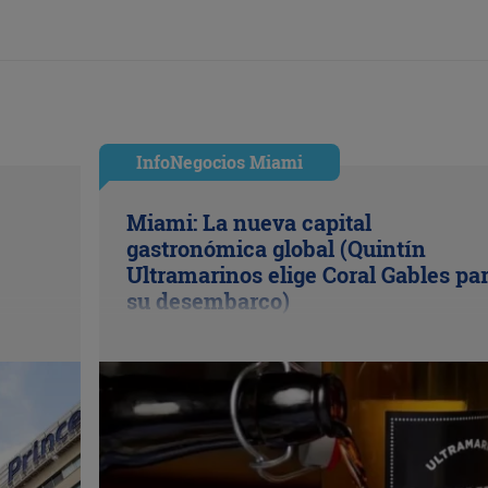
InfoNegocios Miami
Miami: La nueva capital
gastronómica global (Quintín
Ultramarinos elige Coral Gables pa
su desembarco)