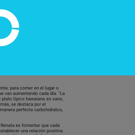
ay, se dio cuenta de que había
 no le daban tanto enfoque a
ito y hacerlo a su manera. “El
to hawaiano y kekoa significa
“Creemos que al ser un concepto
te esté dispuesta a probar
asta hoy día con muy buena
 Food Park Mburucuya tiene
rucks de diversos enfoques
to, comida árabe, tragos y
nta: para comer en el lugar o
que van aumentando cada día. “La
 plato típico hawaiano es sano,
emás, se destaca por el
 manera perfecta carbohidratos,
de Renata es fomentar que cada
establecer una relación positiva