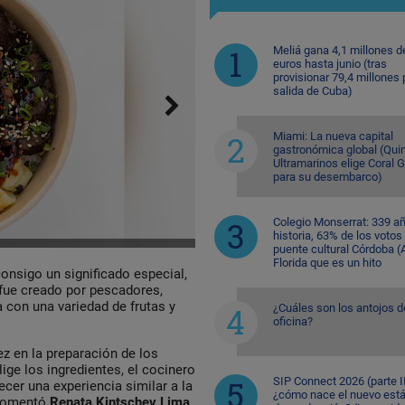
Meliá gana 4,1 millones d
euros hasta junio (tras
provisionar 79,4 millones 
salida de Cuba)
Miami: La nueva capital
gastronómica global (Quin
Ultramarinos elige Coral 
para su desembarco)
Colegio Monserrat: 339 a
historia, 63% de los votos
puente cultural Córdoba (A
Florida que es un hito
onsigo un significado especial,
 fue creado por pescadores,
 con una variedad de frutas y
¿Cuáles son los antojos d
oficina?
z en la preparación de los
ige los ingredientes, el cocinero
SIP Connect 2026 (parte II
cer una experiencia similar a la
¿cómo nace el nuevo est
 comentó
Renata Kintschev Lima,