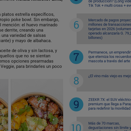
de producción? (Long vid
Tik Tok + multi cross + e
platos estrella específicos,
propio poke bowl. Sin embargo,
Mercado de pagos proyec
l mención: el huevo marinado
millones de transaccione
tarjetas en 2026 (volumen
 se derrite, creando una
operado alcanzaría G. 79,
n una variedad de salsas
billones)
cante) y mayo de albahaca.
ite de oliva y sin lactosa, y
Permanece, un emprendi
aquellos que no se sientan
que eterniza los recuerdo
cemos opciones prearmadas
mascota a través del arte
Veggie, para brindarles un poco
¿El vino más viejo es mejo
ZEEKR 7X: el SUV eléctric
premium que llega a Para
para redefinir la movilidad
Más de 70 marcas,
degustaciones sin límite 