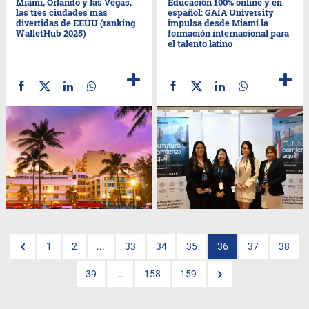
Miami, Orlando y las Vegas,
Educación 100% online y en
las tres ciudades más
español: GAIA University
divertidas de EEUU (ranking
impulsa desde Miami la
WalletHub 2025)
formación internacional para
el talento latino
1
2
...
33
34
35
36
37
38
39
...
158
159