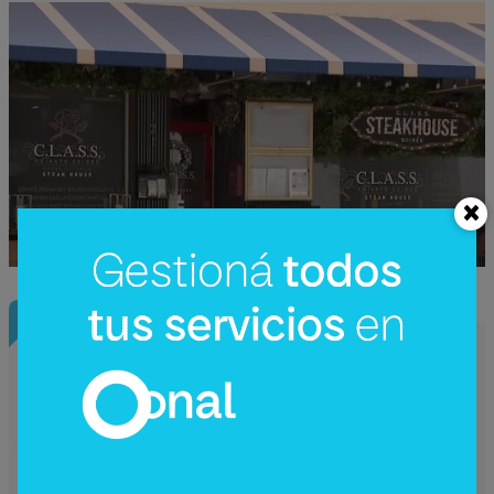
InfoNegocios Miami
Starbucks Japón y la cápsula
coleccionable que vale más que el café
(el producto se convierte en ecosistema)