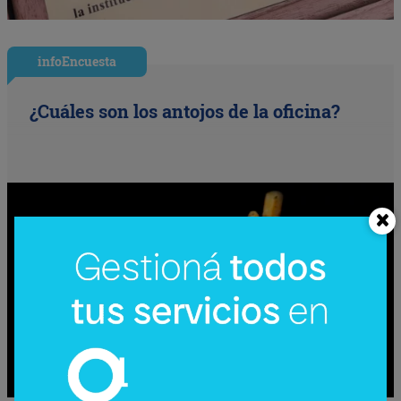
infoEncuesta
¿Cuáles son los antojos de la oficina?