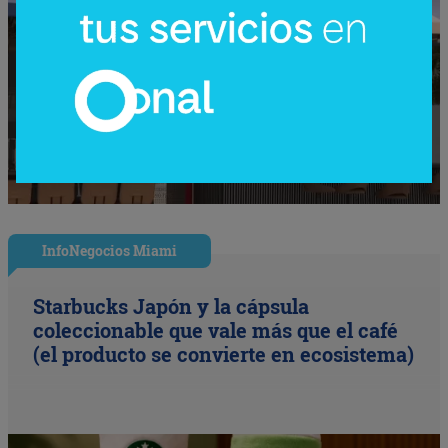
InfoNegocios Miami
Starbucks Japón y la cápsula
coleccionable que vale más que el café
(el producto se convierte en ecosistema)