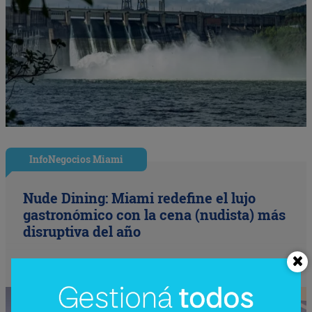
InfoNegocios Miami
Nude Dining: Miami redefine el lujo
gastronómico con la cena (nudista) más
disruptiva del año