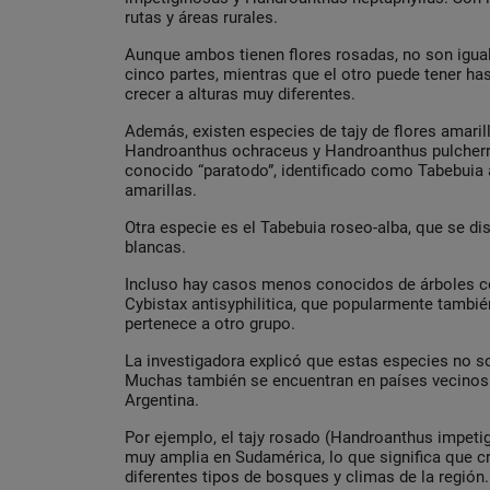
rutas y áreas rurales.
Aunque ambos tienen flores rosadas, no son igual
cinco partes, mientras que el otro puede tener ha
crecer a alturas muy diferentes.
Además, existen especies de tajy de flores amari
Handroanthus ochraceus
y
Handroanthus pulcher
conocido “paratodo”, identificado como
Tabebuia 
amarillas.
Otra especie es el
Tabebuia roseo-alba
, que se di
blancas.
Incluso hay casos menos conocidos de árboles c
Cybistax antisyphilitica
, que popularmente también
pertenece a otro grupo.
La investigadora explicó que estas especies no s
Muchas también se encuentran en países vecinos 
Argentina.
Por ejemplo, el tajy rosado (
Handroanthus impeti
muy amplia en Sudamérica, lo que significa que c
diferentes tipos de bosques y climas de la región.