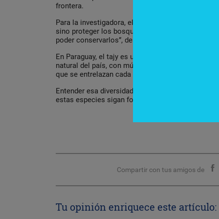
frontera.
Para la investigadora, el principal desafío hoy no
sino proteger los bosques donde crecen. “Conocer
poder conservarlos”, destacó.
En Paraguay, el tajy es un símbolo de la primavera
natural del país, con múltiples especies, distinto
que se entrelazan cada año.
Entender esa diversidad es clave para valorar lo 
estas especies sigan formando parte del paisaje p
Compartir con tus amigos de
Tu opinión enriquece este artículo: