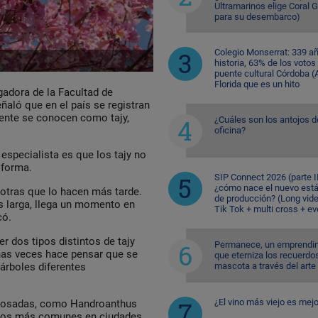
Ultramarinos elige Coral 
para su desembarco)
Colegio Monserrat: 339 a
historia, 63% de los votos
puente cultural Córdoba (A
Florida que es un hito
gadora de la Facultad de
ñaló que en el país se registran
ente se conocen como tajy,
¿Cuáles son los antojos d
oficina?
especialista es que los tajy no
 forma.
SIP Connect 2026 (parte II
¿cómo nace el nuevo est
 otras que lo hacen más tarde.
de producción? (Long vid
s larga, llega un momento en
Tik Tok + multi cross + e
có.
r dos tipos distintos de tajy
Permanece, un emprendi
has veces hace pensar que se
que eterniza los recuerdo
mascota a través del arte
 árboles diferentes
¿El vino más viejo es mejo
s rosadas, como
Handroanthus
 los más comunes en ciudades,