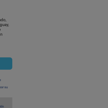
ado,
guay,
e
ón
e
por su
tín