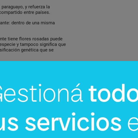
o paraguayo, y refuerza la
compartido entre países.
rtante: dentro de una misma
nte tiene flores rosadas puede
a especie y tampoco significa que
sificación genética que se
stinto dentro de la misma
 color, sino también por las
para identificarlos
enciar las especies. Por
ienen cinco partes y otras siete.
 ciertos tajy pueden alcanzar
os 30 metros de altura.
icarlos, ya que algunas especies
ón oriental o en zonas de