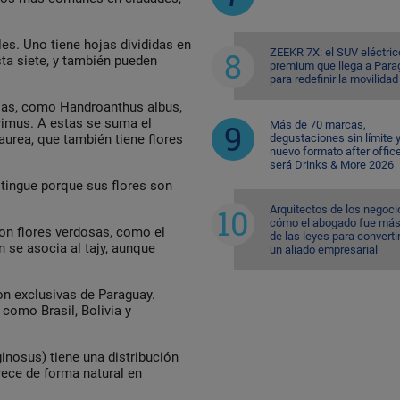
es. Uno tiene hojas divididas en
ZEEKR 7X: el SUV eléctric
sta siete, y también pueden
premium que llega a Para
para redefinir la movilidad
llas, como
Handroanthus albus
,
rimus
. A estas se suma el
Más de 70 marcas,
degustaciones sin límite 
aurea
, que también tiene flores
nuevo formato after office
será Drinks & More 2026
stingue porque sus flores son
Arquitectos de los negoci
cómo el abogado fue más 
on flores verdosas, como el
de las leyes para converti
 se asocia al tajy, aunque
un aliado empresarial
on exclusivas de Paraguay.
como Brasil, Bolivia y
ginosus
) tiene una distribución
rece de forma natural en