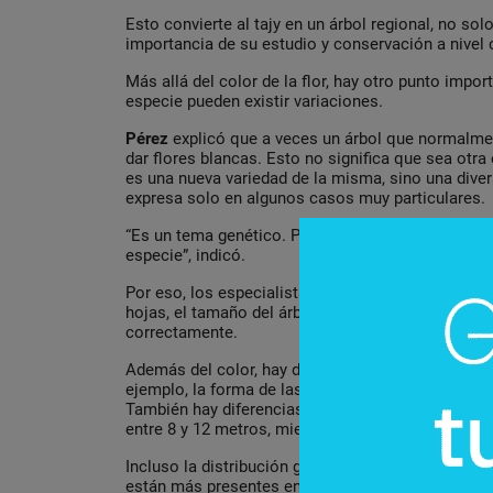
Esto convierte al tajy en un árbol regional, no sol
importancia de su estudio y conservación a nivel 
Más allá del color de la flor, hay otro punto impo
especie pueden existir variaciones.
Pérez
explicó que a veces un árbol que normalme
dar flores blancas. Esto no significa que sea otr
es una nueva variedad de la misma, sino una diver
expresa solo en algunos casos muy particulares.
“Es un tema genético. Puede aparecer un color di
especie”, indicó.
Por eso, los especialistas no se guían solo por el
hojas, el tamaño del árbol y otras características 
correctamente.
Además del color, hay detalles que ayudan a difer
ejemplo, la forma de las hojas es clave: algunas t
También hay diferencias en el crecimiento, ya que
entre 8 y 12 metros, mientras que otros superan l
Incluso la distribución geográfica ayuda a identif
están más presentes en el Chaco, otras en la regi