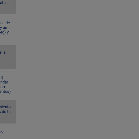
Gables
ños de
 y un
rg) y
e la
I):
ándar
eo +
ventos)
miento
s de tu
r?