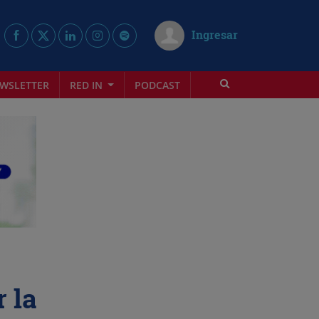
Ingresar
WSLETTER
RED IN
PODCAST
 la