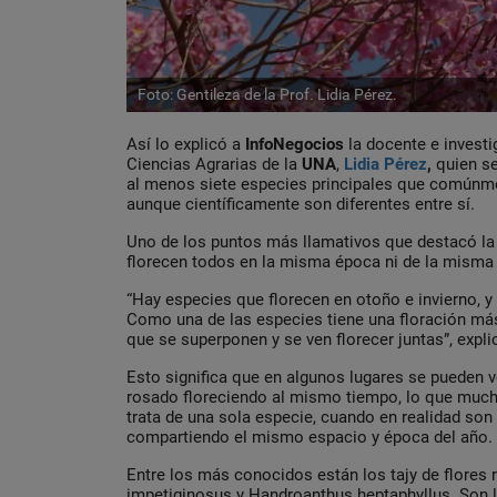
Foto: Gentileza de la Prof. Lidia Pérez.
Así lo explicó a
InfoNegocios
la docente e investi
Ciencias Agrarias de la
UNA
,
Lidia Pérez
,
quien se
al menos siete especies principales que comúnm
aunque científicamente son diferentes entre sí.
Uno de los puntos más llamativos que destacó la 
florecen todos en la misma época ni de la misma
“Hay especies que florecen en otoño e invierno, y
Como una de las especies tiene una floración má
que se superponen y se ven florecer juntas”, expli
Esto significa que en algunos lugares se pueden ve
rosado floreciendo al mismo tiempo, lo que muc
trata de una sola especie, cuando en realidad son
compartiendo el mismo espacio y época del año.
Entre los más conocidos están los tajy de flore
impetiginosu
s y
Handroanthus heptaphyllus
. Son