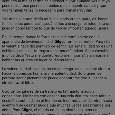
sentir es la mejor forma de aprender a vivir. Cuando ves que yo
pude cruzar ese puente, entendés que el puente es real y que
vos también tenés lo necesario para transitarlo”, dijo.
“Mi trabajo, como decía mi hija cuando era chiquita, es ‘hacer
felices a las personas’, ayudándoles a despejar el ruido para que
puedan conectar con lo que de verdad importa”, agregó Gisela.
En un tiempo donde la fortaleza suele confundirse con la
apariencia de invulnerabilidad,
Gilges
rompe el molde. Para ella,
la valentía nace del permiso de sentir. “La sensibilidad no es una
debilidad, es nuestro mayor superpoder”, indicó. Ser vulnerable
implica decir “esto me duele”, “esto me importa”, y animarse a
habitar las grietas en lugar de disimularlas.
La vulnerabilidad, explicó, no es un riesgo: es un puente directo
hacia la conexión humana y la autenticidad. Solo quien se
permite sentir plenamente puede encontrarse con su esencia,
sin disfraz ni filtro.
Otro de los pilares de su trabajo es la transformación
consciente. No basta con desear una vida distinta; hace falta la
decisión sostenida en el tiempo de incomodarse, de mirar hacia
adentro y de desatar nudos que muchas veces arrastramos por
años. Para
Gilges
, el miedo no es un obstáculo, sino un
indicador. “Donde está el miedo, muchas veces está el camino”,