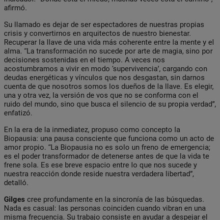
afirmó.
Su llamado es dejar de ser espectadores de nuestras propias
crisis y convertirnos en arquitectos de nuestro bienestar.
Recuperar la llave de una vida más coherente entre la mente y el
alma. “La transformación no sucede por arte de magia, sino por
decisiones sostenidas en el tiempo. A veces nos
acostumbramos a vivir en modo ‘supervivencia’, cargando con
deudas energéticas y vínculos que nos desgastan, sin darnos
cuenta de que nosotros somos los dueños de la llave. Es elegir,
una y otra vez, la versión de vos que no se conforma con el
ruido del mundo, sino que busca el silencio de su propia verdad”,
enfatizó.
En la era de la inmediatez, propuso como concepto la
Biopausia: una pausa consciente que funciona como un acto de
amor propio. “La Biopausia no es solo un freno de emergencia;
es el poder transformador de detenerse antes de que la vida te
frene sola. Es ese breve espacio entre lo que nos sucede y
nuestra reacción donde reside nuestra verdadera libertad”,
detalló.
Gilges
cree profundamente en la sincronía de las búsquedas.
Nada es casual: las personas coinciden cuando vibran en una
misma frecuencia. Su trabajo consiste en ayudar a despejar el