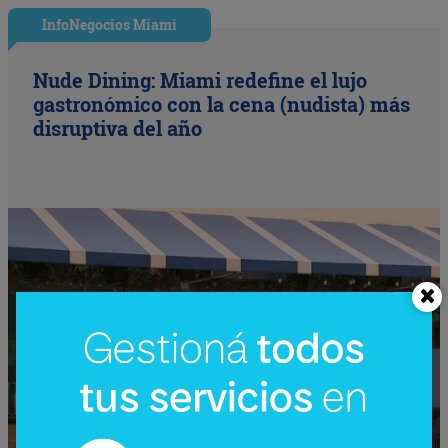
InfoNegocios Miami
Nude Dining: Miami redefine el lujo
gastronómico con la cena (nudista) más
disruptiva del año