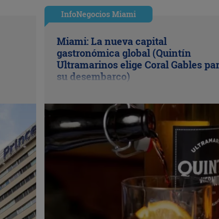
InfoNegocios Miami
Miami: La nueva capital
gastronómica global (Quintín
Ultramarinos elige Coral Gables pa
su desembarco)