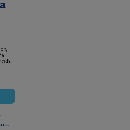
ra
ión,
ña
ncida
e
por su