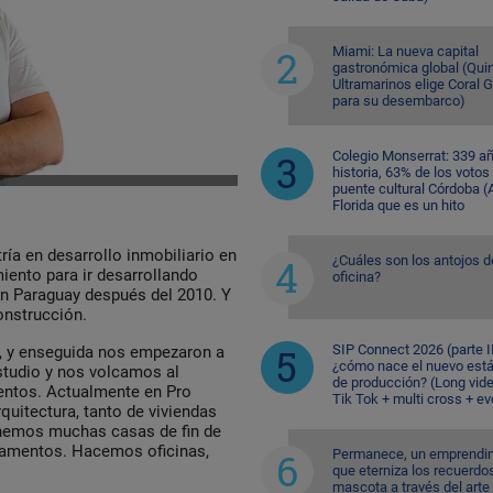
Miami: La nueva capital
gastronómica global (Quin
Ultramarinos elige Coral 
para su desembarco)
Colegio Monserrat: 339 a
historia, 63% de los votos
puente cultural Córdoba (A
Florida que es un hito
ría en desarrollo inmobiliario en
¿Cuáles son los antojos d
iento para ir desarrollando
oficina?
n Paraguay después del 2010. Y
onstrucción.
SIP Connect 2026 (parte II
, y enseguida nos empezaron a
¿cómo nace el nuevo est
tudio y nos volcamos al
de producción? (Long vid
mentos. Actualmente en Pro
Tik Tok + multi cross + e
uitectura, tanto de viviendas
tenemos muchas casas de fin de
tamentos. Hacemos oficinas,
Permanece, un emprendi
que eterniza los recuerdo
mascota a través del arte