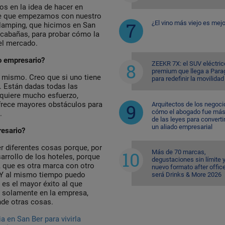
s en la idea de hacer en
fue que empezamos con nuestro
¿El vino más viejo es mejo
Glamping, que hicimos en San
 cabañas, para probar cómo la
el mercado.
mo empresario?
ZEEKR 7X: el SUV eléctric
premium que llega a Para
 mismo. Creo que si uno tiene
para redefinir la movilidad
 Están dadas todas las
equiere mucho esfuerzo,
ofrece mayores obstáculos para
Arquitectos de los negoci
cómo el abogado fue más 
.
de las leyes para converti
un aliado empresarial
mpresario?
 diferentes cosas porque, por
Más de 70 marcas,
sarrollo de los hoteles, porque
degustaciones sin límite 
, que es otra marca con otro
nuevo formato after office
. Y al mismo tiempo puedo
será Drinks & More 2026
 es el mayor éxito al que
s solamente en la empresa,
de otras cosas.
ia en San Ber para vivirla