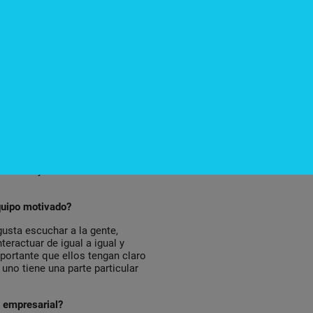
ro que somos muy abiertos y que
acer mayores alianzas y trabajar
ito la mezcla de profesionales
emos que animarnos a mezclar
sarrollo. Nosotros siempre
ntes ámbitos y el resultado
n diferentes visiones.
 profesional relacionada con el
 quienes les basta con la
as exitosas muestran que además
ducación y la formación son
quipo motivado?
usta escuchar a la gente,
teractuar de igual a igual y
portante que ellos tengan claro
uno tiene una parte particular
d empresarial?