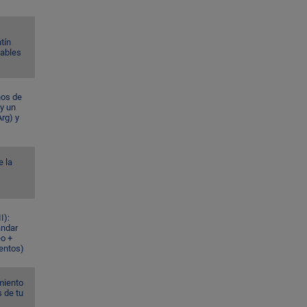
tín
Gables
ños de
 y un
rg) y
e la
I):
ándar
eo +
ventos)
miento
s de tu