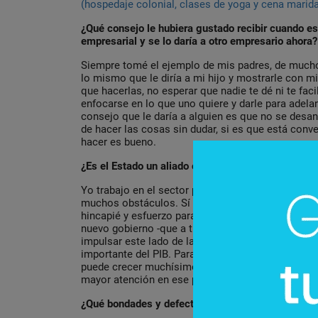
(hospedaje colonial, clases de yoga y cena marida
¿Qué consejo le hubiera gustado recibir cuando es
empresarial y se lo daría a otro empresario ahora?
Siempre tomé el ejemplo de mis padres, de mucho
lo mismo que le diría a mi hijo y mostrarle con 
que hacerlas, no esperar que nadie te dé ni te fac
enfocarse en lo que uno quiere y darle para adelant
consejo que le daría a alguien es que no se desa
de hacer las cosas sin dudar, si es que está conv
hacer es bueno.
¿Es el Estado un aliado o un problema para el emp
Yo trabajo en el sector privado y el gobierno, por 
muchos obstáculos. Sí en el sector de turismo, 
hincapié y esfuerzo para explotar el rubro en Para
nuevo gobierno -que a través de la Primera Dama-
impulsar este lado de la economía que en muchís
importante del PIB. Paraguay, con sus limitaciones
puede crecer muchísimo en turismo. Es lo que le 
mayor atención en ese punto.
¿Qué bondades y defectos tiene el empresario pa