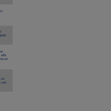
r?
o
guay
os:
allá
rse en
y un
: así