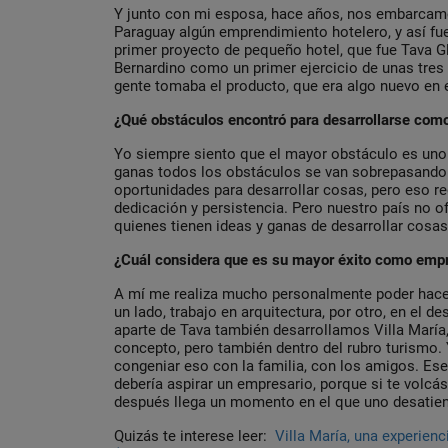
Y junto con mi esposa, hace años, nos embarcamo
Paraguay algún emprendimiento hotelero, y así 
primer proyecto de pequeño hotel, que fue Tava 
Bernardino como un primer ejercicio de unas tres
gente tomaba el producto, que era algo nuevo en 
¿Qué obstáculos encontró para desarrollarse co
Yo siempre siento que el mayor obstáculo es uno
ganas todos los obstáculos se van sobrepasando.
oportunidades para desarrollar cosas, pero eso r
dedicación y persistencia. Pero nuestro país no 
quienes tienen ideas y ganas de desarrollar cosas
¿Cuál considera que es su mayor éxito como e
A mí me realiza mucho personalmente poder hacer
un lado, trabajo en arquitectura, por otro, en el de
aparte de Tava también desarrollamos Villa María
concepto, pero también dentro del rubro turismo
congeniar eso con la familia, con los amigos. Ese
debería aspirar un empresario, porque si te volcá
después llega un momento en el que uno desatien
Quizás te interese leer:
Villa María, una experienc