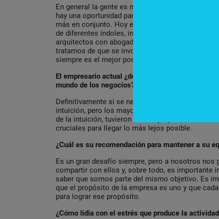
En general la gente es muy trabajadora. Conside
hay una oportunidad para maximizar resultados, h
más en conjunto. Hoy en el mundo tiene mucho éx
de diferentes índoles, interactuando juntos. Ten
arquitectos con abogados para hacer un nuevo de
tratamos de que se involucren personas de difere
siempre es el mejor porque está más estudiado co
El empresario actual ¿debe tener alguna formación
mundo de los negocios?
Definitivamente sí se necesita preparación. Hay a
intuición, pero los mayores ejemplos de person
de la intuición, tuvieron mucha preparación. La e
cruciales para llegar lo más lejos posible.
¿Cuál es su recomendación para mantener a su e
Es un gran desafío siempre, pero a nosotros nos g
compartir con ellos y, sobre todo, es importante in
saber que somos parte del mismo objetivo. Es im
que el propósito de la empresa es uno y que cada 
para lograr ese propósito.
¿Cómo lidia con el estrés que produce la activida