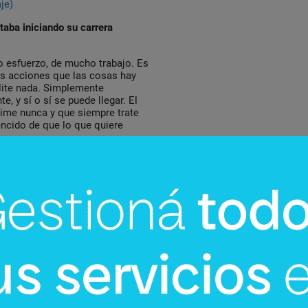
je)
taba iniciando su carrera
 esfuerzo, de mucho trabajo. Es
mis acciones que las cosas hay
ilite nada. Simplemente
e, y sí o sí se puede llegar. El
nime nunca y que siempre trate
encido de que lo que quiere
resario? ¿Qué le reclamaría?
lo general, no nos ofrece
donde se debe hacer mucho
guay. Tengo fe de que este
 está dando señales de que va a
imos países es una parte
 geográficas y físicas, igual
demandaría al gobierno, una
raguayo?