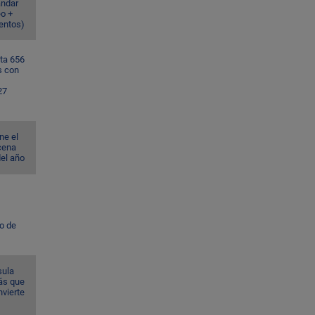
ándar
eo +
ventos)
ta 656
s con
27
ne el
cena
del año
to de
sula
ás que
nvierte