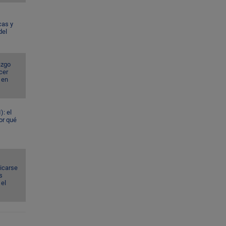
cas y
del
azgo
cer
 en
): el
or qué
dicarse
s
el