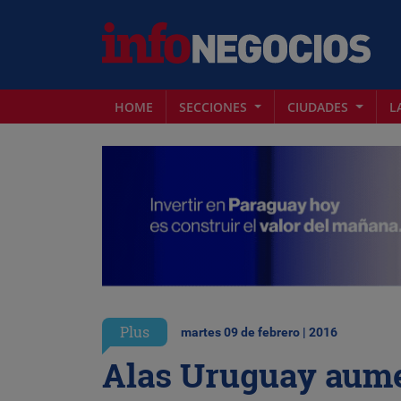
HOME
SECCIONES
CIUDADES
L
Plus
martes 09 de febrero | 2016
Alas Uruguay aume