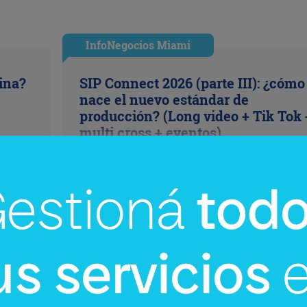
InfoNegocios Miami
cina?
SIP Connect 2026 (parte III): ¿cómo
nace el nuevo estándar de
producción? (Long video + Tik Tok 
multi cross + eventos)