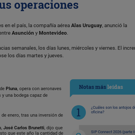
sus operaciones
s en el país, la compañía aérea
Alas Uruguay
, anunció la
 entre
Asunción
y
Montevideo
.
ncias semanales, los días lunes, miércoles y viernes. El inc
ose los días martes y jueves.
Notas más
leídas
 de
Pluna
, opera con aeronaves
s y una bodega capaz de
¿Cuáles son los antojos d
oficina?
 de enero, tras una inversión de
a,
José Carlos Brunetti
, dijo que
SIP Connect 2026 (parte II
sto que este año la cantidad de