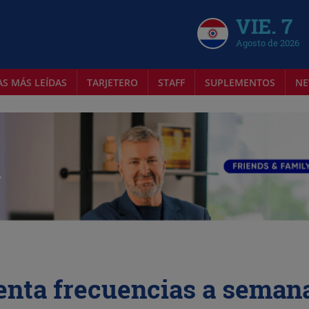
VIE. 7
Agosto de 2026
AS MÁS LEÍDAS
TARJETERO
STAFF
SUPLEMENTOS
NE
nta frecuencias a seman