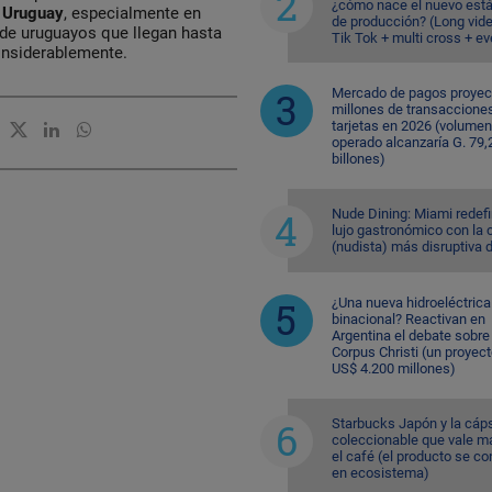
¿cómo nace el nuevo est
n
Uruguay
, especialmente en
de producción? (Long vid
 de uruguayos que llegan hasta
Tik Tok + multi cross + e
onsiderablemente.
Mercado de pagos proyec
millones de transaccione
tarjetas en 2026 (volumen
operado alcanzaría G. 79,
billones)
Nude Dining: Miami redefi
lujo gastronómico con la 
(nudista) más disruptiva 
¿Una nueva hidroeléctrica
binacional? Reactivan en
Argentina el debate sobre
Corpus Christi (un proyec
US$ 4.200 millones)
Starbucks Japón y la cáp
coleccionable que vale m
el café (el producto se co
en ecosistema)