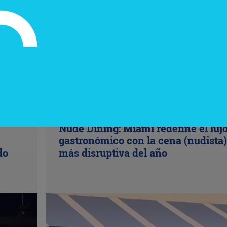
InfoNegocios Miami
Nude Dining: Miami redefine el luj
gastronómico con la cena (nudista)
do
más disruptiva del año