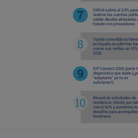
Déficit subirá al 3,9% para
ordenar las cuentas públi
saldar deudas atrasadas 
Estado con proveedores
Toyota consolida su lider
en España en julio tras ha
crecer sus ventas un 10%
2026
SIP Connect 2026 (parte II
diagnóstico que duele (¿p
"adaptarse" ya no es
suficiente?)
Récord de solicitudes de
residencia: interés por ra
creció 62% y aumentan lo
desafíos para acompañar 
fenómeno