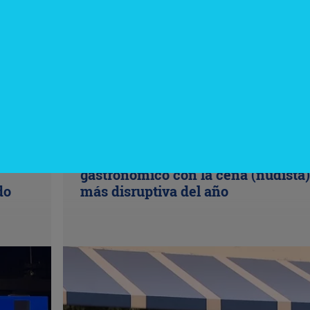
InfoNegocios Miami
Nude Dining: Miami redefine el luj
gastronómico con la cena (nudista)
do
más disruptiva del año