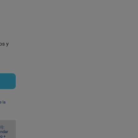
os y
e la
I):
ándar
eo +