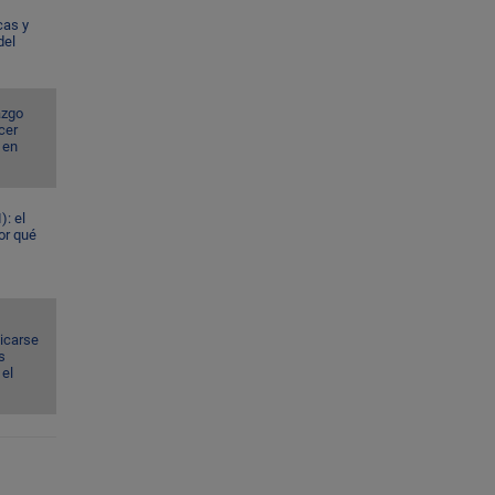
cas y
del
azgo
cer
 en
): el
or qué
dicarse
s
el