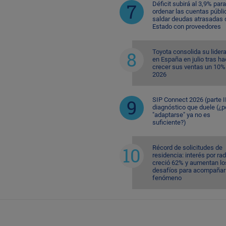
Déficit subirá al 3,9% para
ordenar las cuentas públi
saldar deudas atrasadas 
Estado con proveedores
Toyota consolida su lider
en España en julio tras ha
crecer sus ventas un 10%
2026
SIP Connect 2026 (parte II
diagnóstico que duele (¿p
"adaptarse" ya no es
suficiente?)
Récord de solicitudes de
residencia: interés por ra
creció 62% y aumentan lo
desafíos para acompañar 
fenómeno