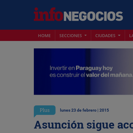
HOME
SECCIONES
CIUDADES
L
Plus
lunes 23 de febrero | 2015
Asunción sigue ac