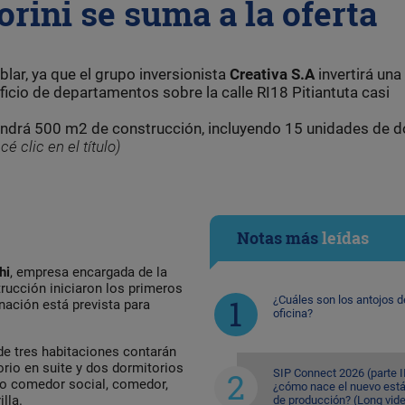
orini se suma a la oferta
blar, ya que el grupo inversionista
Creativa S.A
invertirá una
ficio de departamentos sobre la calle RI18 Pitiantuta casi
endrá 500 m2 de construcción, incluyendo 15 unidades de d
cé clic en el título)
Notas más
leídas
hi
, empresa encargada de la
rucción iniciaron los primeros
¿Cuáles son los antojos d
nación está prevista para
oficina?
de tres habitaciones contarán
orio en suite y dos dormitorios
SIP Connect 2026 (parte II
io comedor social, comedor,
¿cómo nace el nuevo est
lla.
de producción? (Long vid