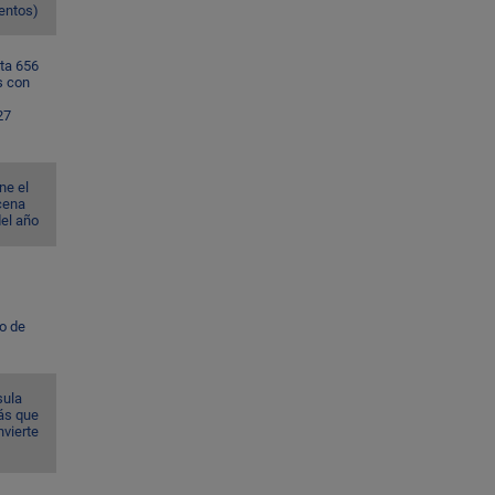
ventos)
ta 656
s con
27
ne el
cena
del año
to de
sula
ás que
nvierte