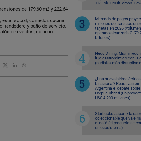
Tik Tok + multi cross + e
mensiones de 179,60 m2 y 222,64
Mercado de pagos proyec
 estar social, comedor, cocina
millones de transaccione
ro, tendedero y baño de servicio.
tarjetas en 2026 (volumen
 salón de eventos, quincho
operado alcanzaría G. 79,
billones)
Nude Dining: Miami redefi
lujo gastronómico con la 
(nudista) más disruptiva 
¿Una nueva hidroeléctrica
binacional? Reactivan en
Argentina el debate sobre
Corpus Christi (un proyec
US$ 4.200 millones)
Starbucks Japón y la cáp
coleccionable que vale m
el café (el producto se co
en ecosistema)