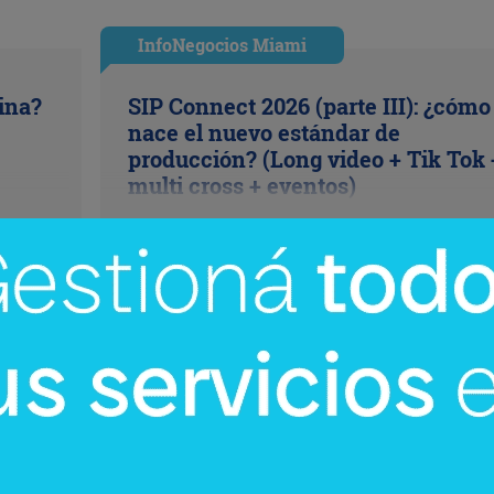
InfoNegocios Miami
cina?
SIP Connect 2026 (parte III): ¿cómo
nace el nuevo estándar de
producción? (Long video + Tik Tok 
multi cross + eventos)