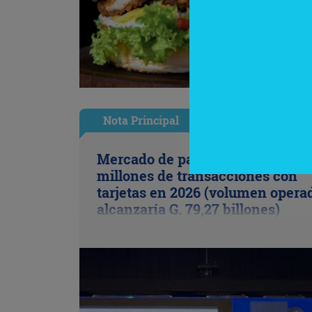
Nota Principal
Mercado de pagos proyecta 656
millones de transacciones con
tarjetas en 2026 (volumen opera
alcanzaría G. 79,27 billones)