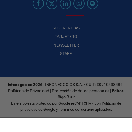
SUGERENCIAS
TARJETERO
NEWSLETTER
STAFF
Infonegocios 2026
| INFONEGOCIOS S.A. · CUIT: 30710438486 |
Políticas de Privacidad
|
Protección de datos personales
|
Editor:
Iñigo Biain
Este sitio esta protegido por Google reCAPTCHA y con
Políticas de
privacidad de Google
y
Terminos del servicio
aplicados.