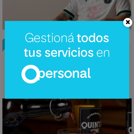
InfoNegocios Miami
Miami: La nueva capital gastronómica
global (Quintín Ultramarinos elige Coral
Gables para su desembarco)