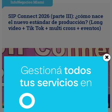
InfoNegocios Miami
SIP Connect 2026 (parte III): ¿cómo nace
el nuevo estándar de producción? (Long
video + Tik Tok + multi cross + eventos)