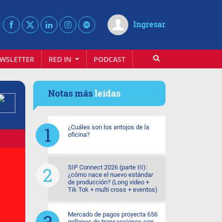
Ingresar
WSLETTER
RED IN
PODCAST
Notas más
leídas
¿Cuáles son los antojos de la
oficina?
SIP Connect 2026 (parte III):
¿cómo nace el nuevo estándar
de producción? (Long video +
Tik Tok + multi cross + eventos)
Mercado de pagos proyecta 656
millones de transacciones con