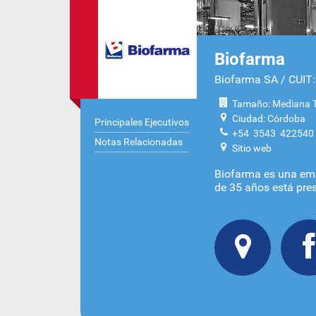
Biofarma
Biofarma SA / CUIT
Tamaño: Mediana T
Ciudad: Córdoba
Principales Ejecutivos
+54 3543 422540
Notas Relacionadas
Sitio web
Biofarma es una emp
de 35 años está pre