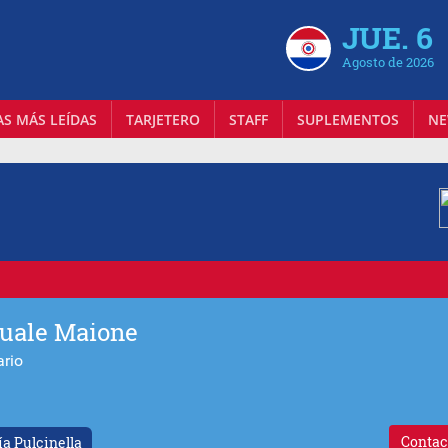
JUE. 6
Agosto de 2026
AS MÁS LEÍDAS
TARJETERO
STAFF
SUPLEMENTOS
NE
uale Maione
ario
Contac
ía Pulcinella