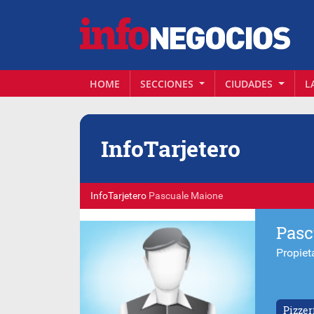
HOME
SECCIONES
CIUDADES
L
Info
Tarjetero
InfoTarjetero
Pascuale Maione
Pasc
Propiet
Pizzer