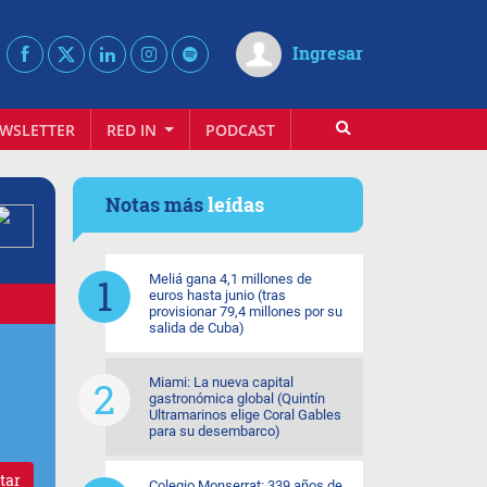
Ingresar
WSLETTER
RED IN
PODCAST
Notas más
leídas
Meliá gana 4,1 millones de
euros hasta junio (tras
provisionar 79,4 millones por su
salida de Cuba)
Miami: La nueva capital
gastronómica global (Quintín
Ultramarinos elige Coral Gables
para su desembarco)
tar
Colegio Monserrat: 339 años de