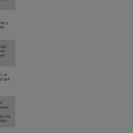
cas y
del
azgo
cer
 en
): el
or qué
el
ciones
s y la
ético