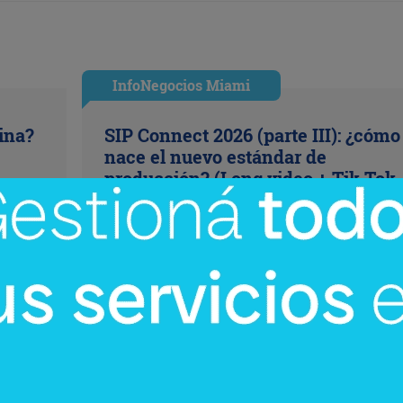
InfoNegocios Miami
cina?
SIP Connect 2026 (parte III): ¿cómo
nace el nuevo estándar de
producción? (Long video + Tik Tok 
multi cross + eventos)