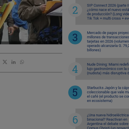
SIP Connect 2026 (parte II
¿cómo nace el nuevo est
de producción? (Long vid
Tik Tok + multi cross + e
Mercado de pagos proyec
millones de transaccione
tarjetas en 2026 (volumen
operado alcanzaría G. 79,
billones)
Nude Dining: Miami redefi
lujo gastronómico con la 
(nudista) más disruptiva 
Starbucks Japón y la cáp
coleccionable que vale m
el café (el producto se co
en ecosistema)
¿Una nueva hidroeléctrica
binacional? Reactivan en
Argentina el debate sobre
Corpus Christi (un proyec