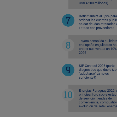
US$ 4.200 millones)
Déficit subirá al 3,9% para
ordenar las cuentas públi
saldar deudas atrasadas 
Estado con proveedores
Toyota consolida su lider
en España en julio tras ha
crecer sus ventas un 10%
2026
SIP Connect 2026 (parte II
diagnóstico que duele (¿p
"adaptarse" ya no es
suficiente?)
Energías Paraguay 2026: 
principal foro sobre esta
de servicio, tiendas de
conveniencia, combustible
evolución del retail energ