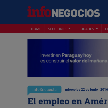
HOME
SECCIONES
CIUDADES
L
infoEncuesta
miércoles 22 de junio | 2016
El empleo en Amér