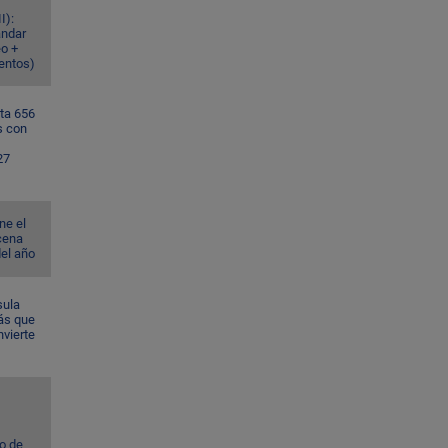
I):
ándar
eo +
ventos)
ta 656
s con
27
ne el
cena
del año
sula
ás que
nvierte
to de