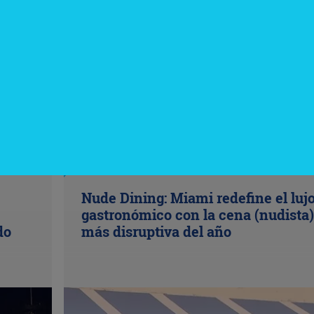
InfoNegocios Miami
Nude Dining: Miami redefine el luj
gastronómico con la cena (nudista)
do
más disruptiva del año