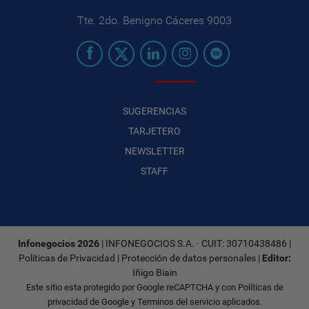
Tte. 2do. Benigno Cáceres 9003
SUGERENCIAS
TARJETERO
NEWSLETTER
STAFF
Infonegocios 2026
| INFONEGOCIOS S.A. · CUIT: 30710438486 |
Políticas de Privacidad
|
Protección de datos personales
|
Editor:
Iñigo Biain
Este sitio esta protegido por Google reCAPTCHA y con
Políticas de
privacidad de Google
y
Terminos del servicio
aplicados.