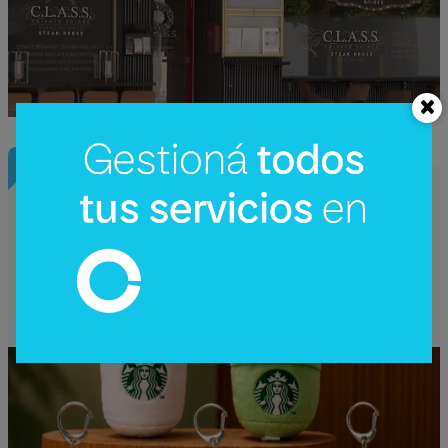
InfoNegocios Miami
Starbucks Japón y la cápsula
coleccionable que vale más que el café
(el producto se convierte en ecosistema)