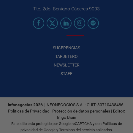
Tte. 2do. Benigno Cáceres 9003
SUGERENCIAS
TARJETERO
NEWSLETTER
STAFF
Infonegocios 2026
| INFONEGOCIOS S.A. · CUIT: 30710438486 |
Políticas de Privacidad
|
Protección de datos personales
|
Editor:
Iñigo Biain
Este sitio esta protegido por Google reCAPTCHA y con
Políticas de
privacidad de Google
y
Terminos del servicio
aplicados.