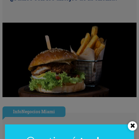
InfoNegocios Miami
SIP Connect 2026 (parte III): ¿cómo nace
el nuevo estándar de producción? (Long