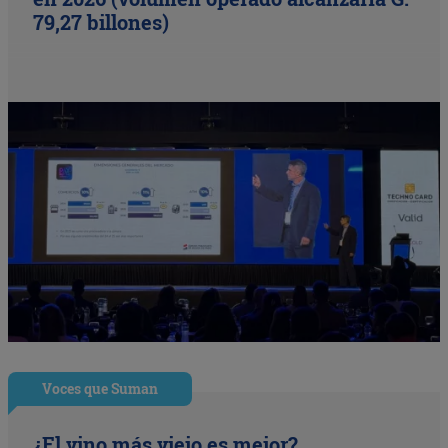
79,27 billones)
Voces que Suman
¿El vino más viejo es mejor?