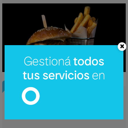
InfoNegocios Miami
SIP Connect 2026 (parte III): ¿cómo nace
el nuevo estándar de producción? (Long
video + Tik Tok + multi cross + eventos)