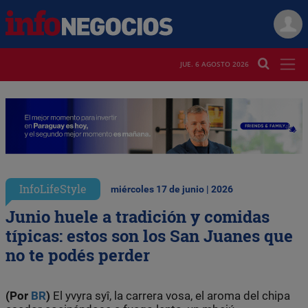
JUE. 6 AGOSTO 2026
InfoLifeStyle
miércoles 17 de junio | 2026
Junio huele a tradición y comidas
típicas: estos son los San Juanes que
no te podés perder
(Por
BR
)
El yvyra syî, la carrera vosa, el aroma del chipa