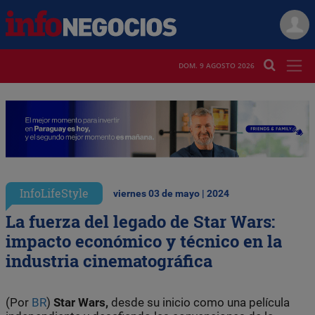
DOM. 9 AGOSTO 2026
InfoLifeStyle
viernes 03 de mayo | 2024
La fuerza del legado de Star Wars:
impacto económico y técnico en la
industria cinematográfica
(Por
BR
)
Star Wars,
desde su inicio como una película