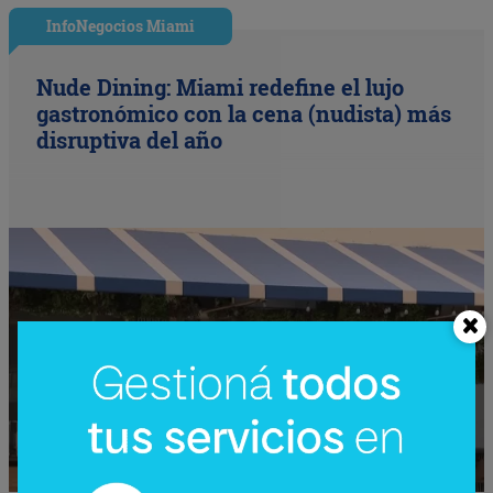
InfoNegocios Miami
Nude Dining: Miami redefine el lujo
gastronómico con la cena (nudista) más
disruptiva del año