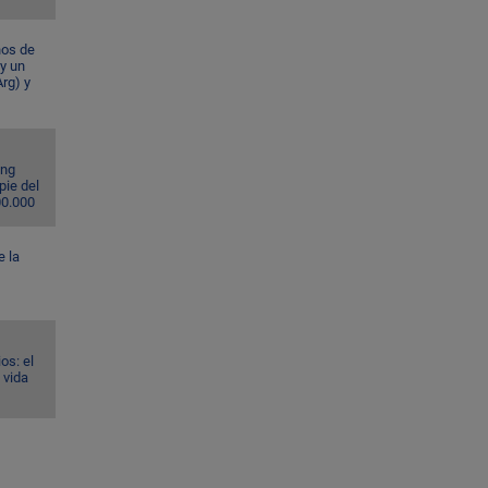
ños de
 y un
rg) y
ing
pie del
00.000
e la
os: el
 vida