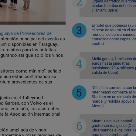
jugada de tráfico que toda
ciudad turística debería e
(+ Miami Spice)
El hotel que potencia (aú
el peso de Miami en el m
guaya de Proveedores de
mundial de convenciones 
ntención principal del evento es
consolida como capital de
sector)
ium disponibles en Paraguay.
cio mínimo para las botellas
gurando así que solo los vinos
Meliá gana 4,1 millones d
euros hasta junio (tras
provisionar 79,4 millones 
ositores como mínimo”, señaló
salida de Cuba)
es aún están confirmando su
emium provenientes de sus
"Cénit": la camiseta con l
Inter Miami convierte al N
Stadium en un símbolo de
junio en el Talleyrand
marca (y redobla apoyo a
po Garden, con Volvo es el
Messi)
ismo, este año, los asistentes
 de la Asociación Internacional
Miami: La nueva capital
gastronómica global (Quin
ción ampliada de vinos
Ultramarinos elige Coral 
para su desembarco)
, Argentina y otras regiones de