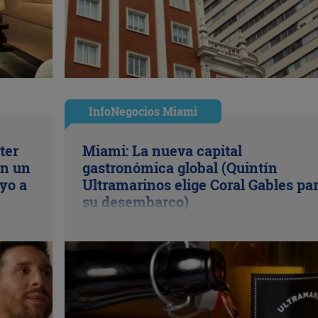
InfoNegocios Miami
ter
Miami: La nueva capital
en un
gastronómica global (Quintín
yo a
Ultramarinos elige Coral Gables pa
su desembarco)