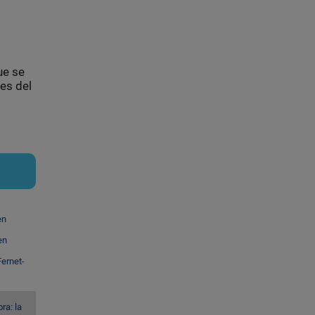
ue se
es del
en
en
ernet-
ra: la