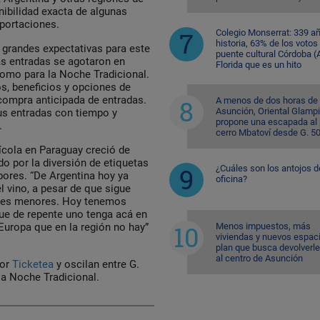
nibilidad exacta de algunas
mportaciones.
Colegio Monserrat: 339 a
historia, 63% de los votos
a grandes expectativas para este
puente cultural Córdoba (A
las entradas se agotaron en
Florida que es un hito
omo para la Noche Tradicional.
s, beneficios y opciones de
 compra anticipada de entradas.
A menos de dos horas de
Asunción, Oriental Glamp
us entradas con tiempo y
propone una escapada al 
.
cerro Mbatoví desde G. 5
ícola en Paraguay creció de
do por la diversión de etiquetas
¿Cuáles son los antojos d
bores. “De Argentina hoy ya
oficina?
 vino, a pesar de que sigue
ades menores. Hoy tenemos
que de repente uno tenga acá en
Menos impuestos, más
Europa que en la región no hay”
viviendas y nuevos espaci
plan que busca devolverle
al centro de Asunción
or
Ticketea
y oscilan entre G.
a Noche Tradicional.