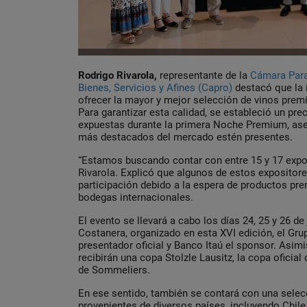
Rodrigo Rivarola,
representante de la
Cámara Para
Bienes, Servicios y Afines (Capro)
destacó que la i
ofrecer la mayor y mejor selección de vinos prem
Para garantizar esta calidad, se estableció un pre
expuestas durante la primera Noche Premium, ase
más destacados del mercado estén presentes.
“Estamos buscando contar con entre 15 y 17 exp
Rivarola. Explicó que algunos de estos expositor
participación debido a la espera de productos pr
bodegas internacionales.
El evento se llevará a cabo los días 24, 25 y 26 de 
Costanera, organizado en esta XVI edición, el Gru
presentador oficial y Banco Itaú el sponsor. Asim
recibirán una copa Stolzle Lausitz, la copa oficial
de Sommeliers.
En ese sentido, también se contará con una selec
provenientes de diversos países, incluyendo Chile