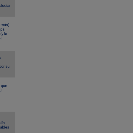
studiar
n más)
apa
(y la
l
e
por su
a que
u
tín
Gables