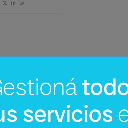
InfoNegocios Miami
mi:
Miami Beach a US$ 1 la hora: la
ó su
jugada de tráfico que toda ciudad
turística debería estudiar (+ Miami