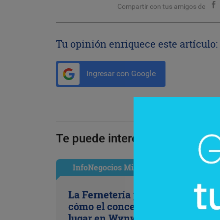
Compartir con tus amigos de
Tu opinión enriquece este artículo:
Ingresar con Google
Te puede interesar:
InfoNegocios Miami
La Fernetería pisa fuerte en Mia
cómo el concepto porteño se gan
lugar en Wynwood (y suma un