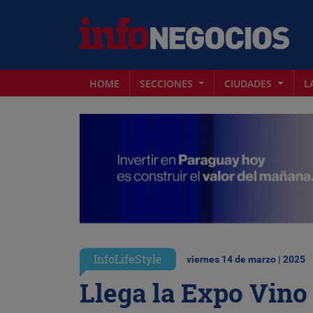
HOME
SECCIONES
CIUDADES
L
InfoLifeStyle
viernes 14 de marzo | 2025
Llega la Expo Vino 