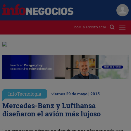
DOM. 9 AGOSTO 2026
InfoTecnología
viernes 29 de mayo | 2015
Mercedes-Benz y Lufthansa
diseñaron el avión más lujoso
Las empresas aéreas se desviven por ofrecer cada vez