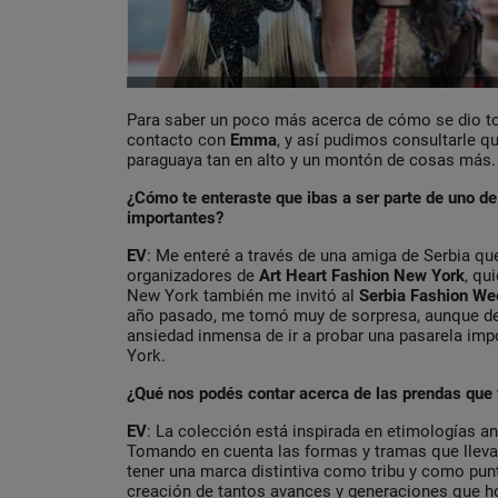
Para saber un poco más acerca de cómo se dio t
contacto con
Emma
, y así pudimos consultarle qu
paraguaya tan en alto y un montón de cosas más.
¿Cómo te enteraste que ibas a ser parte de uno 
importantes?
EV
: Me enteré a través de una amiga de Serbia qu
organizadores de
Art Heart Fashion New York
, qu
New York también me invitó al
Serbia Fashion We
año pasado, me tomó muy de sorpresa, aunque d
ansiedad inmensa de ir a probar una pasarela i
York.
¿Qué nos podés contar acerca de las prendas que 
EV
: La colección está inspirada en etimologías an
Tomando en cuenta las formas y tramas que llev
tener una marca distintiva como tribu y como punt
creación de tantos avances y generaciones que hoy