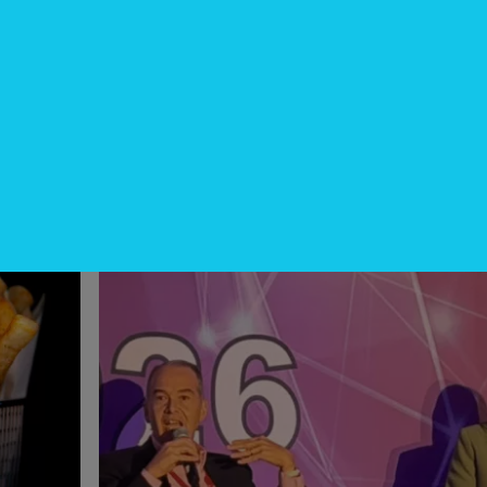
InfoNegocios Miami
cina?
SIP Connect 2026 (parte III): ¿cómo
nace el nuevo estándar de
producción? (Long video + Tik Tok 
multi cross + eventos)