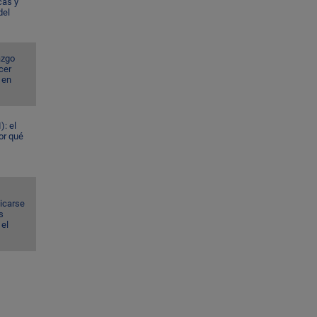
cas y
del
azgo
cer
 en
): el
or qué
dicarse
s
el