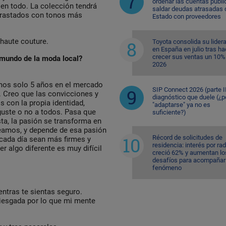
ordenar las cuentas públi
 en todo. La colección tendrá
saldar deudas atrasadas 
ntrastados con tonos más
Estado con proveedores
 haute couture.
Toyota consolida su lider
en España en julio tras ha
crecer sus ventas un 10%
l mundo de la moda local?
2026
amos solo 5 años en el mercado
SIP Connect 2026 (parte II
. Creo que las convicciones y
diagnóstico que duele (¿p
 con la propia identidad,
"adaptarse" ya no es
guste o no a todos. Pasa que
suficiente?)
sta, la pasión se transforma en
eamos, y depende de esa pasión
Récord de solicitudes de
 cada día sean más firmes y
residencia: interés por ra
 algo diferente es muy difícil
creció 62% y aumentan lo
desafíos para acompañar 
fenómeno
entras te sientas seguro.
iesgada por lo que mi mente