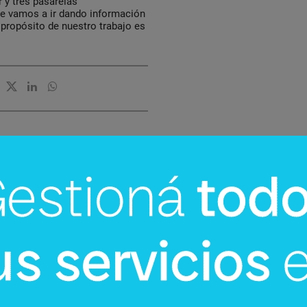
 y tres pasarelas
te vamos a ir dando información
 propósito de nuestro trabajo es