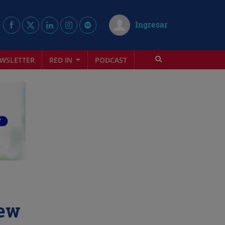
Ingresar
WSLETTER
RED IN
PODCAST
New