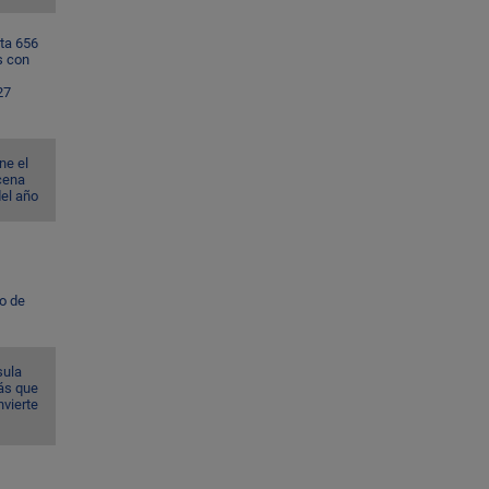
ta 656
s con
27
ne el
cena
del año
to de
sula
ás que
nvierte