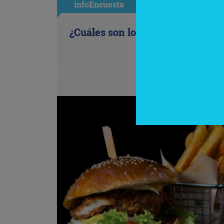
infoEncuesta
¿Cuáles son los antojos de la ofi