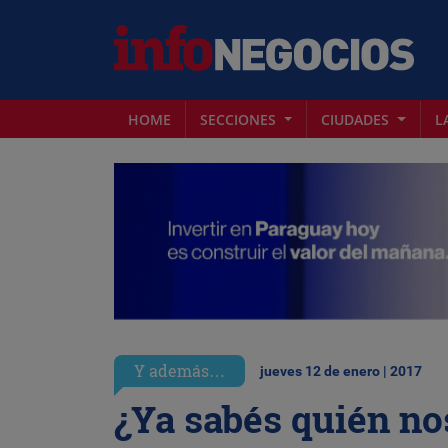
HOME
SECCIONES
CIUDADES
L
Y además…
jueves 12 de enero | 2017
¿Ya sabés quién no