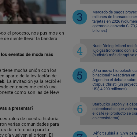
Mercado de pagos proyec
millones de transaccione
tarjetas en 2026 (volumen
operado alcanzaría G. 79,
billones)
odo el proceso, nos pusimos en
e se siente llevar la bandera
Nude Dining: Miami redefi
lujo gastronómico con la 
de los eventos de moda más
(nudista) más disruptiva 
e tiene mucha unión con los
¿Una nueva hidroeléctrica
binacional? Reactivan en
ien aparte de la invitación de
Argentina el debate sobre
ek
. La invitación ya la recibí el
Corpus Christi (un proyec
esde entonces me entró una
US$ 4.200 millones)
mponente como son las de New
Starbucks Japón y la cáp
vas a presentar?
coleccionable que vale m
el café (el producto se co
en ecosistema)
cestrales de nuestra historia.
aron varias comunidades para
os de referencia para la
Déficit subirá al 3,9% para
 día vuelven al origen. El