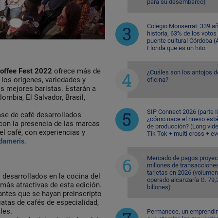
para su desembarco)
Colegio Monserrat: 339 a
historia, 63% de los votos
puente cultural Córdoba (A
Florida que es un hito
offee Fest 2022
ofrece más de
¿Cuáles son los antojos d
 los orígenes, variedades y
oficina?
s mejores baristas. Estarán a
ombia, El Salvador, Brasil,
SIP Connect 2026 (parte II
ase de café desarrollados
¿cómo nace el nuevo est
 con la presencia de las marcas
de producción? (Long vid
l café, con experiencias y
Tik Tok + multi cross + e
dameris
.
Mercado de pagos proyec
millones de transaccione
tarjetas en 2026 (volumen
s desarrollados en la cocina del
operado alcanzaría G. 79,
más atractivas de esta edición.
billones)
antes que se hayan preinscripto
catas de cafés de especialidad,
les.
Permanece, un emprendi