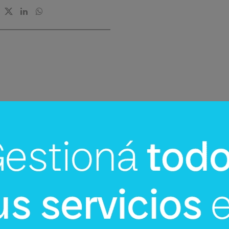
InfoNegocios Miami
Miami: La nueva capital
gastronómica global (Quintín