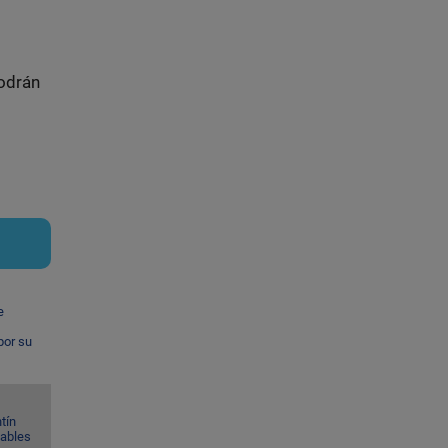
odrán
e
por su
tín
Gables