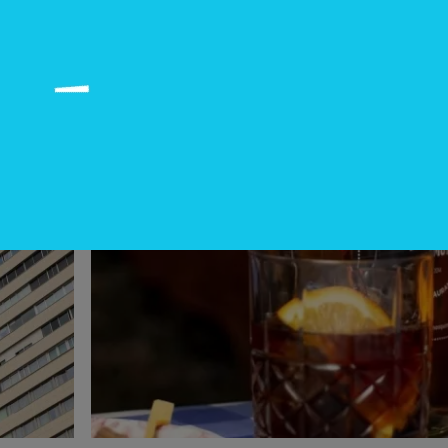
Ultramarinos elige Coral Gables pa
su desembarco)