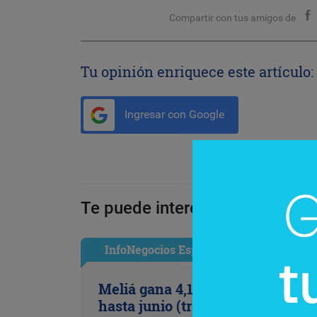
Compartir con tus amigos de
Tu opinión enriquece este artículo:
Ingresar con Google
Te puede interesar:
InfoNegocios España
Meliá gana 4,1 millones de euros
hasta junio (tras provisionar 79,4