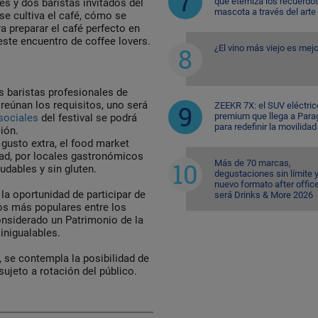
que eterniza los recuerdo
es y dos baristas invitados del
mascota a través del arte
se cultiva el café, cómo se
ra preparar el café perfecto en
ste encuentro de coffee lovers.
¿El vino más viejo es mejo
s baristas profesionales de
reúnan los requisitos, uno será
ZEEKR 7X: el SUV eléctric
premium que llega a Para
sociales
del festival se podrá
para redefinir la movilidad
ción.
 gusto extra, el food market
dad, por locales gastronómicos
Más de 70 marcas,
dables y sin gluten.
degustaciones sin límite 
nuevo formato after office
la oportunidad de participar de
será Drinks & More 2026
cos más populares entre los
onsiderado un Patrimonio de la
inigualables.
, se contempla la posibilidad de
 sujeto a rotación del público.