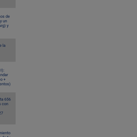
ños de
 y un
rg) y
e la
I):
ándar
eo +
ventos)
ta 656
s con
27
miento