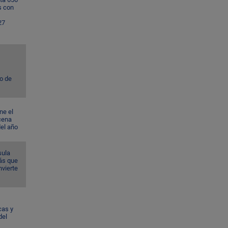
s con
27
to de
ne el
cena
del año
sula
ás que
nvierte
cas y
del