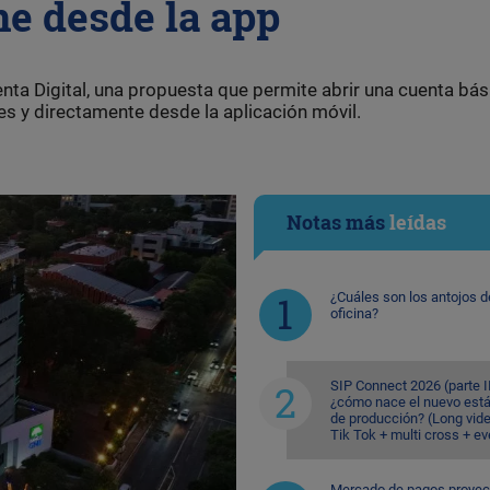
ne desde la app
ta Digital, una propuesta que permite abrir una cuenta bás
es y directamente desde la aplicación móvil.
Notas más
leídas
¿Cuáles son los antojos d
oficina?
SIP Connect 2026 (parte II
¿cómo nace el nuevo est
de producción? (Long vid
Tik Tok + multi cross + e
Mercado de pagos proyec