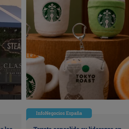
InfoNegocios España
r las
Toyota consolida su liderazgo en