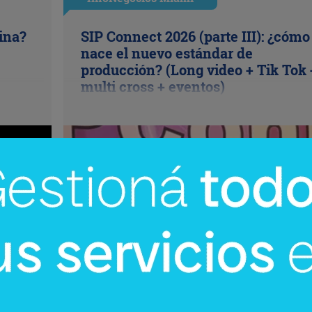
cina?
SIP Connect 2026 (parte III): ¿cómo
nace el nuevo estándar de
producción? (Long video + Tik Tok 
multi cross + eventos)