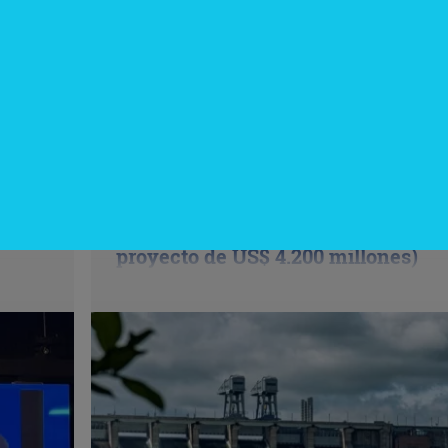
InfoConstrucción
¿Una nueva hidroeléctrica
binacional? Reactivan en Argentin
do
el debate sobre Corpus Christi (un
proyecto de US$ 4.200 millones)