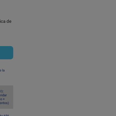
ica de
e la
I):
ándar
eo +
ventos)
ta 656