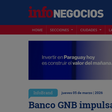
HOME
SECCIONES
CIUDADES
L
InfoBrand
jueves 05 de marzo | 2026
Banco GNB impulsa