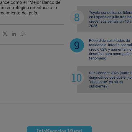
inance como el “Mejor Banco de
ón estratégica orientada a la
Toyota consolida su lider
 crecimiento del país.
en España en julio tras ha
crecer sus ventas un 10%
2026
Récord de solicitudes de
residencia: interés por ra
creció 62% y aumentan lo
desafíos para acompañar 
fenómeno
SIP Connect 2026 (parte II
diagnóstico que duele (¿p
"adaptarse" ya no es
suficiente?)
InfoNegocios Miami