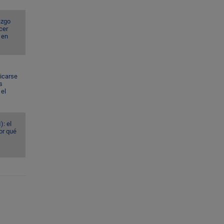
azgo
cer
 en
dicarse
s
el
): el
or qué