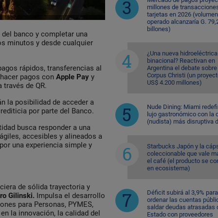
millones de transaccione
tarjetas en 2026 (volumen
operado alcanzaría G. 79,
billones)
p del banco y completar una
cos minutos y desde cualquier
¿Una nueva hidroeléctrica
binacional? Reactivan en
 pagos rápidos, transferencias al
Argentina el debate sobre
Corpus Christi (un proyec
n hacer pagos con
Apple Pay
y
US$ 4.200 millones)
a través de QR.
án la posibilidad de acceder a
Nude Dining: Miami redefi
crediticia por parte del Banco.
lujo gastronómico con la 
(nudista) más disruptiva 
tidad busca responder a una
giles, accesibles y alineados a
 por una experiencia simple y
Starbucks Japón y la cáp
coleccionable que vale m
el café (el producto se co
en ecosistema)
ciera de sólida trayectoria y
Déficit subirá al 3,9% para
o Gilinski.
Impulsa el desarrollo
ordenar las cuentas públi
uciones para Personas, PYMES,
saldar deudas atrasadas 
n la innovación, la calidad del
Estado con proveedores